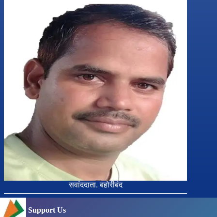
सवांददाता. बहोरीबंद
Support Us