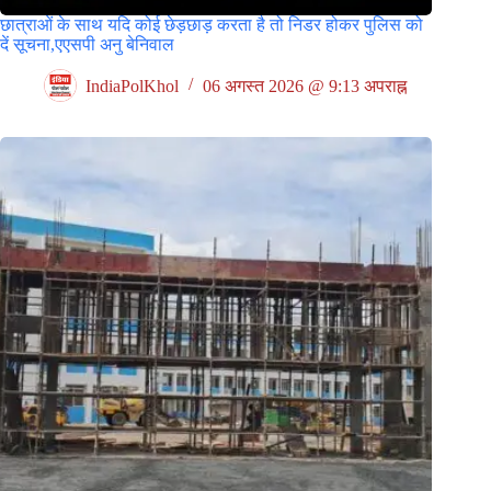
छात्राओं के साथ यदि कोई छेड़छाड़ करता है तो निडर होकर पुलिस को
दें सूचना,एएसपी अनु बेनिवाल
IndiaPolKhol
06 अगस्त 2026 @ 9:13 अपराह्न