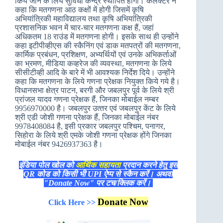
किये जाने के लिये सुविधा केन्‍द्र स्‍थापित होगा। कलेक्‍टर ने
कहा कि मतगणना आठ कक्षों में होगी जिसमें कृषि
अभियांत्रिकी महाविद्यालय तथा कृषि अभियांत्रिकी
प्रशासनिक भवन में चार-चार मतगणना कक्ष हैं, जहां
अधिकतम 18 राउंड में मतगणना होगी। इसके साथ ही उन्‍होंने
कहा इटीपीव्‍हीएस की स्‍कैनिंग एवं डाक मतपत्रों की मतगणना,
कार्मिक प्रबंधन, प्रशिक्षण, अभ्‍यर्थियों एवं उनके अभिकर्ताओं
का भ्रमण, मीडिया कव्‍हरेज की व्‍यवस्‍था, मतगणना के लिये
सीसीटीव्‍ही आदि के बारे में भी आवश्‍यक निर्देश दिये। उन्‍होंने
कहा कि मतगणना के लिये गणना प्रेक्षक नियुक्‍त किये गये है।
विधानसभा क्षेत्र पाटन, बरगी और जबलपुर पूर्व के लिये श्री
प्रांजल यादव गणना प्रेक्षक हैं, जिनका मोबाईल नम्‍बर
9956970000 है। जबलपुर उत्‍तर एवं जबलपुर केंट के लिये
श्री एडी जोशी गणना प्रेक्षक हैं, जिनका मोबाईल नंबर
9978408084 है, इसी प्रकार जबलपुर पश्चिम, पनागर,
सिहोरा के लिये श्री एमके जोशी गणना प्रेक्षक होंगे जिनका
मोबाईल नंबर 9426937363 है।
इंडिया पोल खोल को
आर्थिक सहायता
प्रदान करने हेतु इस
QR कोड को किसी भी UPI ऐप्प से स्कैन करें। अथवा
"Donate Now" पर टच/क्लिक करें।
Donate Now
Click Here >>