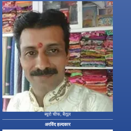
ब्यूरो चीफ, बैतूल
अरविंद हल्दकार