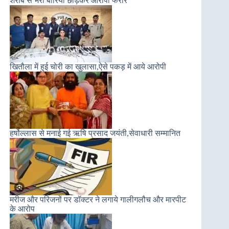
शराब से भरी बोरियां छोड़कर आरोपी फरार
खितौला में हुई चोरी का खुलासा,ऐसे पकड़ में आये आरोपी
हर्षोल्लास से मनाई गई ऋषि प्रसाद जयंती,सेवाधारी सम्मानित
मरीज और परिजनों पर डॉक्टर ने लगाये गालीगलौच और मारपीट
के आरोप