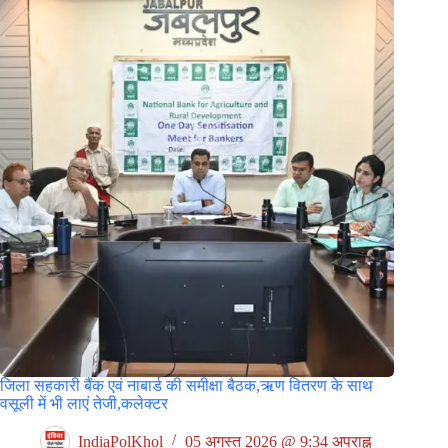
जिला सहकारी बैंक एवं नाबार्ड की समीक्षा बैठक,ऋण वितरण के साथ
वसूली में भी लाएं तेजी,कलेक्टर
IndiaPolKhol
05 अगस्त 2026 @ 9:34 अपराह्न