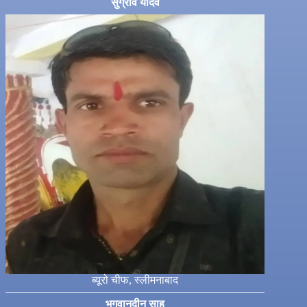
सुग्रीव यादव
ब्यूरो चीफ, स्लीमनाबाद
भगवानदीन साहू