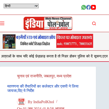
Skip
to
content
 कोई छेड़छाड़ करता है तो निडर होकर पुलिस को दें सूचना,एएसपी अनु बेनिवाल
स
चुनाव एवं राजनीति
,
जबलपुर
,
मध्य प्रदेश
मतगणना की तैयारियों का कलेक्‍टर और एसपी ने लिया
जायजा,दिए ये निर्देश
By
IndiaPolKhol
On
01 जून 2024 @ 8:58 अपराह्न