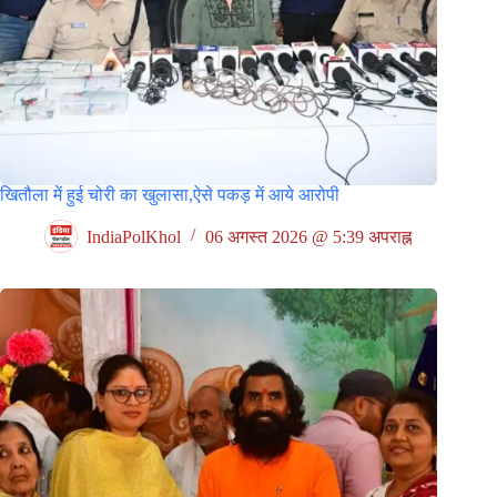
खितौला में हुई चोरी का खुलासा,ऐसे पकड़ में आये आरोपी
IndiaPolKhol
06 अगस्त 2026 @ 5:39 अपराह्न