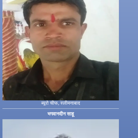
ब्यूरो चीफ, स्लीमनाबाद
भगवानदीन साहू