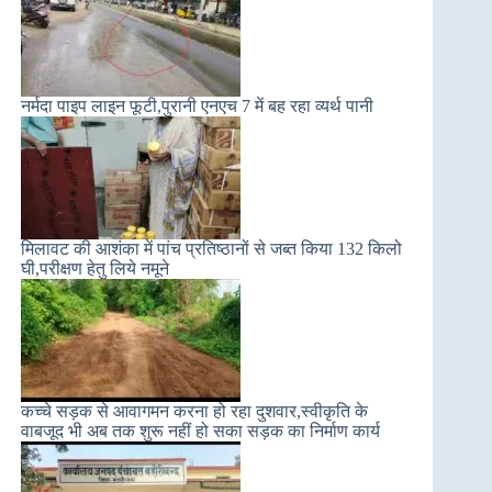
नर्मदा पाइप लाइन फूटी,पुरानी एनएच 7 में बह रहा व्यर्थ पानी
मिलावट की आशंका में पांच प्रतिष्ठानों से जब्त किया 132 किलो
घी,परीक्षण हेतु लिये नमूने
कच्चे सड़क से आवागमन करना हो रहा दुशवार,स्वीकृति के
वाबजूद भी अब तक शुरू नहीं हो सका सड़क का निर्माण कार्य