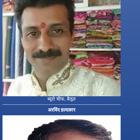
ब्यूरो चीफ, बैतूल
अरविंद हल्दकार