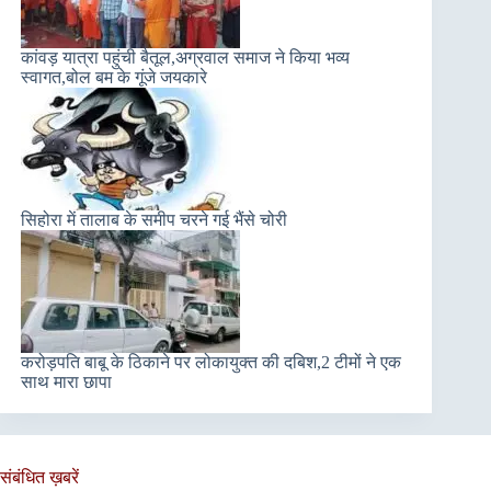
कांवड़ यात्रा पहुंची बैतूल,अग्रवाल समाज ने किया भव्य
स्वागत,बोल बम के गूंजे जयकारे
सिहोरा में तालाब के समीप चरने गई भैंसे चोरी
करोड़पति बाबू के ठिकाने पर लोकायुक्त की दबिश,2 टीमों ने एक
साथ मारा छापा
संबंधित ख़बरें