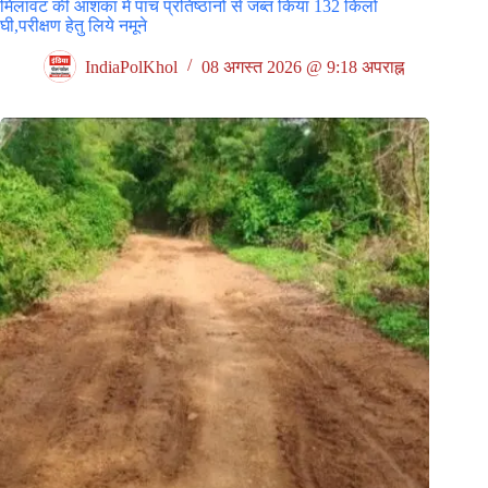
मिलावट की आशंका में पांच प्रतिष्ठानों से जब्त किया 132 किलो
घी,परीक्षण हेतु लिये नमूने
IndiaPolKhol
08 अगस्त 2026 @ 9:18 अपराह्न