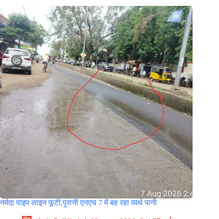
नर्मदा पाइप लाइन फूटी,पुरानी एनएच 7 में बह रहा व्यर्थ पानी