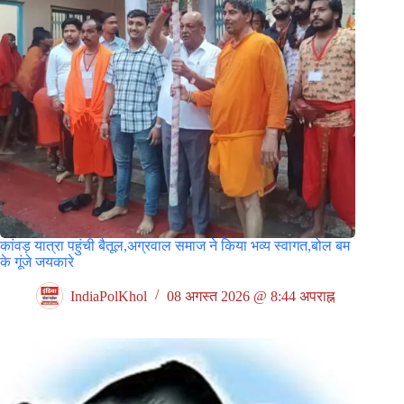
कांवड़ यात्रा पहुंची बैतूल,अग्रवाल समाज ने किया भव्य स्वागत,बोल बम
के गूंजे जयकारे
IndiaPolKhol
08 अगस्त 2026 @ 8:44 अपराह्न