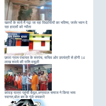
खतरों के साये मैं गढ़ा जा रहा विद्यार्थियों का भविष्य, जर्जर भवन दे
रहा हादसों को न्यौता
छपरा ग्राम पंचायत के सरपंच, सचिव ओर उपयंत्री से होगी 14
लाख रूपये की राशि वसूली
कांवड़ यात्रा पहुंची बैतूल,अग्रवाल समाज ने किया भव्य
स्वागत,बोल बम के गूंजे जयकारे