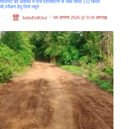
मिलावट की आशंका में पांच प्रतिष्ठानों से जब्त किया 132 किलो
घी,परीक्षण हेतु लिये नमूने
IndiaPolKhol
08 अगस्त 2026 @ 9:18 अपराह्न