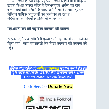
तिंगवा स्थित शारदा मंदिर,पहरुआ स्थित टिंशन माता मंदिर व
खडरा स्थित शारदा मंदिर मे दिनभर पूजा अर्चना का दौर
चला।वही देवी मन्दिरो के साथ घरो में शारदेय नवरात्र पर
विभिन्न धार्मिक अनुष्ठानों का आयोजन हो रहा है।
मंदिरों को रंग बिरंगी लाइटिंग से सजाया गया।
महाआरती कर की गई विश्व कल्याण की कामना
खरखरी दुर्गोत्सव समिति मैं गुरुवार को महाआरती का आयोजन
किया गया।जहां महाआरती कर विश्व कल्याण की कामना की
गई।
इंडिया पोल खोल को
आर्थिक सहायता
प्रदान करने हेतु इस
QR कोड को किसी भी UPI ऐप्प से स्कैन करें। अथवा
"Donate Now" पर टच/क्लिक करें।
Donate Now
Click Here >>