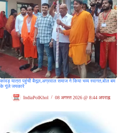
कांवड़ यात्रा पहुंची बैतूल,अग्रवाल समाज ने किया भव्य स्वागत,बोल बम
के गूंजे जयकारे
IndiaPolKhol
08 अगस्त 2026 @ 8:44 अपराह्न