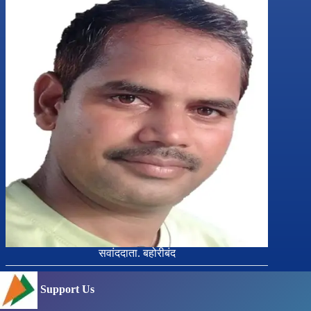
सवांददाता. बहोरीबंद
Support Us