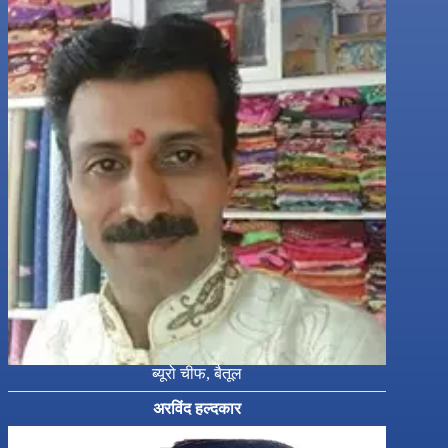
ब्यूरो चीफ, बैतूल
अरविंद हल्दकार