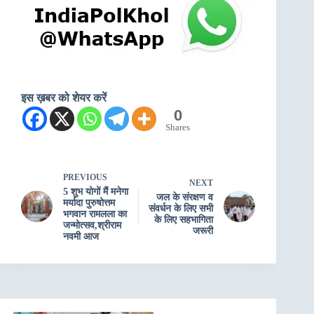
इस ख़बर को शेयर करें
0
Shares
PREVIOUS
NEXT
5 शुभ योगों मैं मनेगा
जल के संरक्षण व
मर्यादा पुरुषोत्तम
संवर्धन के लिए सभी
भगवान रामलला का
के लिए सहभागिता
जन्मोत्सव,श्रीराम
जरूरी
नवमी आज