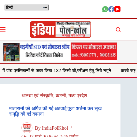
Skip
to
content
ा 132 किलो घी,परीक्षण हेतु लिये नमूने
कच्चे सड़क से आवागमन करना हो रहा दुशव
आस्था एवं संस्कृति
,
कटनी
,
मध्य प्रदेश
मातारानी को अर्पित की गई अठवाई,पूजा अर्चना कर सुख
समृद्धि की गई कामना
By
IndiaPolKhol
On
27 मार्च 2026 @ 7:46 पूर्वाह्न