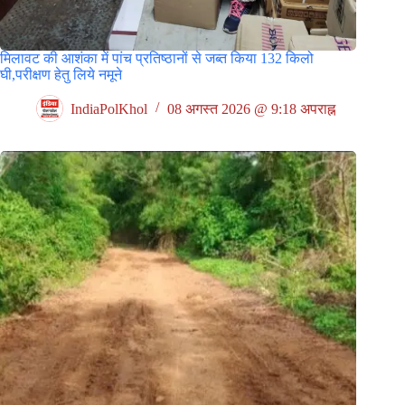
मिलावट की आशंका में पांच प्रतिष्ठानों से जब्त किया 132 किलो
घी,परीक्षण हेतु लिये नमूने
IndiaPolKhol
08 अगस्त 2026 @ 9:18 अपराह्न