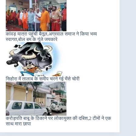
कांवड़ यात्रा पहुंची बैतूल,अग्रवाल समाज ने किया भव्य
स्वागत,बोल बम के गूंजे जयकारे
सिहोरा में तालाब के समीप चरने गई भैंसे चोरी
करोड़पति बाबू के ठिकाने पर लोकायुक्त की दबिश,2 टीमों ने एक
साथ मारा छापा