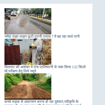
नर्मदा पाइप लाइन फूटी,पुरानी एनएच 7 में बह रहा व्यर्थ पानी
मिलावट की आशंका में पांच प्रतिष्ठानों से जब्त किया 132 किलो
घी,परीक्षण हेतु लिये नमूने
कच्चे सड़क से आवागमन करना हो रहा दुशवार,स्वीकृति के