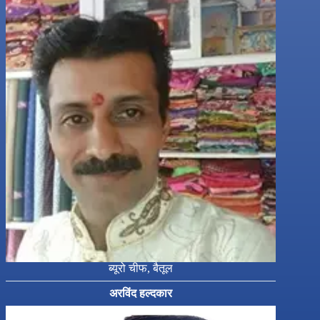
ब्यूरो चीफ, बैतूल
अरविंद हल्दकार