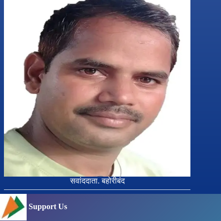
सवांददाता. बहोरीबंद
Support Us