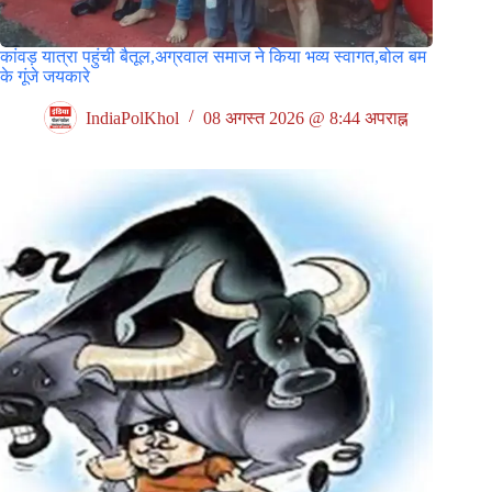
कांवड़ यात्रा पहुंची बैतूल,अग्रवाल समाज ने किया भव्य स्वागत,बोल बम
के गूंजे जयकारे
IndiaPolKhol
08 अगस्त 2026 @ 8:44 अपराह्न