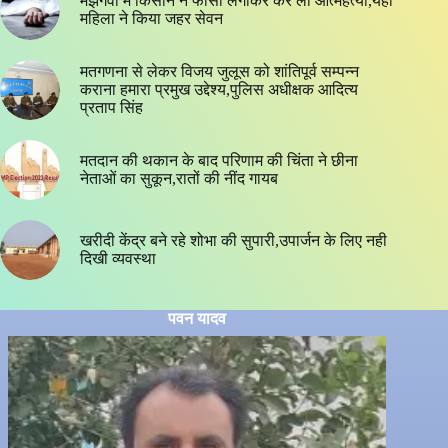
मझगवां में किसान ने फांसी लगाकर कर ली आत्महत्या,यहां
महिला ने किया जहर सेवन
मतगणना से लेकर विजय जुलूस को शांतिपूर्व सम्पन्न
कराना हमारा प्रमुख उद्देश्य,पुलिस अधीक्षक आदित्य
प्रताप सिंह
मतदान की थकान के बाद परिणाम की चिंता ने छीना
नेताओं का सुकून,रातों की नींद गायब
खरीदी केंद्र बने रहे शोभा की सुपारी,उपार्जन के लिए नही
दिखी व्यवस्था
पवन यादव