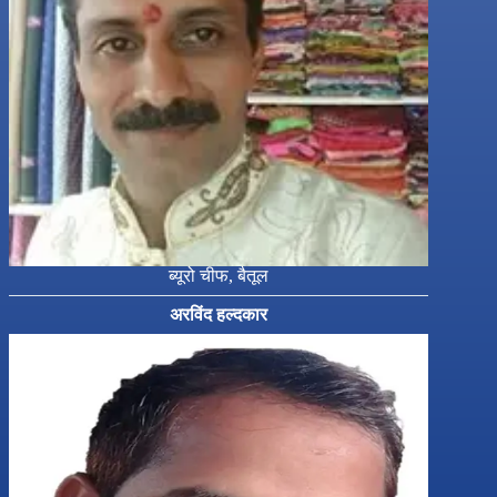
ब्यूरो चीफ, बैतूल
अरविंद हल्दकार