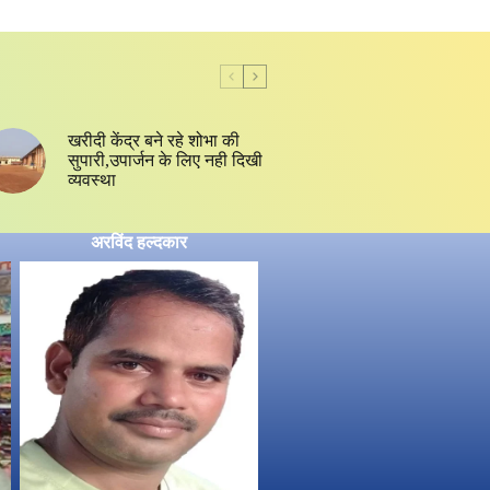
खरीदी केंद्र बने रहे शोभा की
सुपारी,उपार्जन के लिए नही दिखी
व्यवस्था
अरविंद हल्दकार