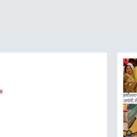
्न
हर्षोल्
जयंती,स