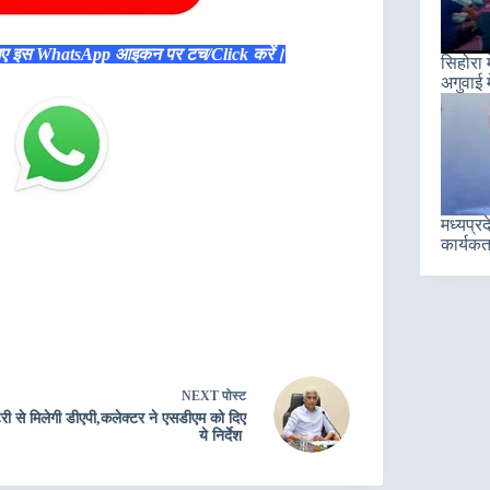
िए इस WhatsApp आइकन पर टच/Click करें।
सिहोरा 
अगुवाई म
मध्यप्रद
कार्यकर्
NEXT
पोस्ट
री से मिलेगी डीएपी,कलेक्टर ने एसडीएम को दिए
ये निर्देश