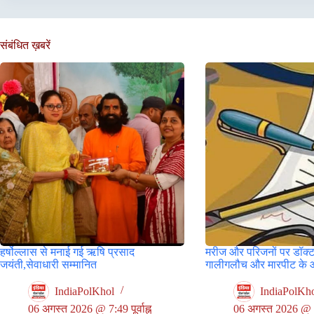
संबंधित ख़बरें
हर्षोल्लास से मनाई गई ऋषि प्रसाद
मरीज और परिजनों पर डॉक्ट
जयंती,सेवाधारी सम्मानित
गालीगलौच और मारपीट के 
IndiaPolKhol
IndiaPolKh
06 अगस्त 2026 @ 7:49 पूर्वाह्न
06 अगस्त 2026 @ 5:3