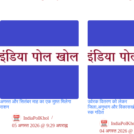
अगस्त और सितंबर माह का एक मुश्त मिलेगा
उर्वरक वितरण को लेकर
राशन
जिला,अनुभाग और विकासखंड 
स्क गठित
IndiaPolKhol
IndiaPolKh
05 अगस्त 2026 @ 9:29 अपराह्न
04 अगस्त 2026 @ 1