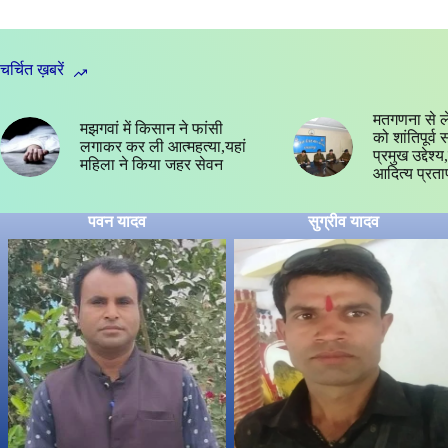
चर्चित ख़बरें
मतगणना से ल
मझगवां में किसान ने फांसी
को शांतिपूर्व
लगाकर कर ली आत्महत्या,यहां
प्रमुख उद्देश
महिला ने किया जहर सेवन
आदित्य प्रता
पवन यादव
सुग्रीव यादव