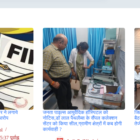
र ने लगाये
जनता पाइल्स आयुर्वेदिक हॉस्पिटल को
जिल
आरोप
नोटिस,डॉ लाल पैथलैब्स के सैंपल कलेक्शन
बै
सेंटर को किया सील,ग्रामीण क्षेत्रों में कब होगी
ते
कार्यवाही ?
ol
7 पूर्वाह्न