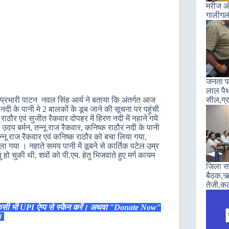
मरीज और
गालीगल
जनता पा
लाल पैथ
ा प्रभारी पाटन नवल सिंह आर्य ने बताया कि अंतर्गत आज
सील,ग्रा
 के पानी मे 2 बालकों के डूब जाने की सूचना पर पहुंची
ाठौर एवं सुजीत रैकवार दोपहर में हिरण नदी में नहाने गये
उदय बर्मन, तन्नू राज रैकवार, कनिष्क राठौर नदी के पानी
हे तन्नू राज रैकवार एवं कनिष्क राठौर को बचा लिया गया,
ाला गया । नहाते समय पानी में डूबने से कार्तिक पटेल उम्र
त्यु हो चुकी थी, शवों को पी.एम. हेतु भिजवाते हुए मर्ग कायम
जिला सह
बैठक,ऋण
तेजी,कल
िसी भी UPI ऐप्प से स्कैन करें। अथवा "Donate Now"
ं।