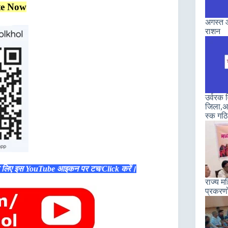
te Now
अगस्त औ
राशन
उर्वरक
जिला,अन
स्क गठ
े लिए इस YouTube आइकन पर टच/Click करें।
राज्य म
प्रकरणो