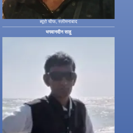
ब्यूरो चीफ, स्लीमनाबाद
भगवानदीन साहू