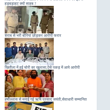
हड़बड़ाहट क्यों साहब ?
शराब से भरी बोरियां छोड़कर आरोपी फरार
खितौला में हुई चोरी का खुलासा,ऐसे पकड़ में आये आरोपी
हर्षोल्लास से मनाई गई ऋषि प्रसाद जयंती,सेवाधारी सम्मानित