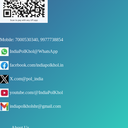
Mobile: 7000530340, 9977738854
IndiaPolKhol@WhatsApp
facebook.com/indiapolkhol.in
X.com@pol_india
youtube.com/@IndiaPolKhol
indiapolkholshr@gmail.com
About Us