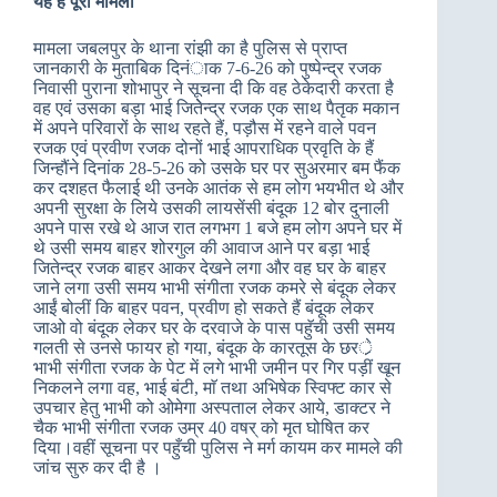
यह है पूरा मामला
मामला जबलपुर के थाना रांझी का है पुलिस से प्राप्त
जानकारी के मुताबिक दिनंाक 7-6-26 को पुष्पेन्द्र रजक
निवासी पुराना शोभापुर ने सूचना दी कि वह ठेकेदारी करता है
वह एवं उसका बड़ा भाई जितेेन्द्र रजक एक साथ पैतृक मकान
में अपने परिवारों के साथ रहते हैं, पड़ौस में रहने वाले पवन
रजक एवं प्रवीण रजक दोनों भाई आपराधिक प्रवृति के हैं
जिन्हौंने दिनांक 28-5-26 को उसके घर पर सुअरमार बम फैंक
कर दशहत फैलाई थी उनके आतंक से हम लोग भयभीत थे और
अपनी सुरक्षा के लिये उसकी लायसेंसी बंदूक 12 बोर दुनाली
अपने पास रखे थे आज रात लगभग 1 बजे हम लोग अपने घर में
थे उसी समय बाहर शोरगुल की आवाज आने पर बड़ा भाई
जितेन्द्र रजक बाहर आकर देखने लगा और वह घर के बाहर
जाने लगा उसी समय भाभी संगीता रजक कमरे से बंदूक लेकर
आईं बोलीं कि बाहर पवन, प्रवीण हो सकते हैं बंदूक लेकर
जाओ वो बंदूक लेकर घर के दरवाजे के पास पहॅुची उसी समय
गलती से उनसे फायर हो गया, बंदूक के कारतूस के छरर्े
भाभी संगीता रजक के पेट में लगे भाभी जमीन पर गिर पड़ीं खून
निकलने लगा वह, भाई बंटी, माॅ तथा अभिषेक स्विफ्ट कार से
उपचार हेतु भाभी को ओमेगा अस्पताल लेकर आये, डाक्टर ने
चैक भाभी संगीता रजक उम्र 40 वषर् को मृत घोषित कर
दिया।वहीं सूचना पर पहुँची पुलिस ने मर्ग कायम कर मामले की
जांच सुरु कर दी है ।