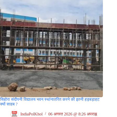
सिहोरा संदीपनी विद्यालय भवन स्थांनातरित करने की इतनी हड़बड़ाहट
क्यों साहब ?
IndiaPolKhol
06 अगस्त 2026 @ 8:26 अपराह्न