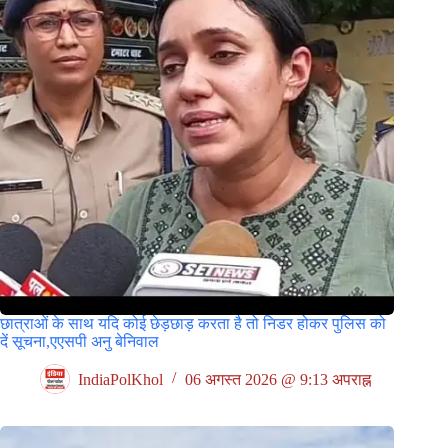
छात्राओं के साथ यदि कोई छेड़छाड़ करता है तो निडर होकर पुलिस को
दें सूचना,एएसपी अनु बेनिवाल
IndiaPolKhol
06 अगस्त 2026 @ 9:13 अपराह्न