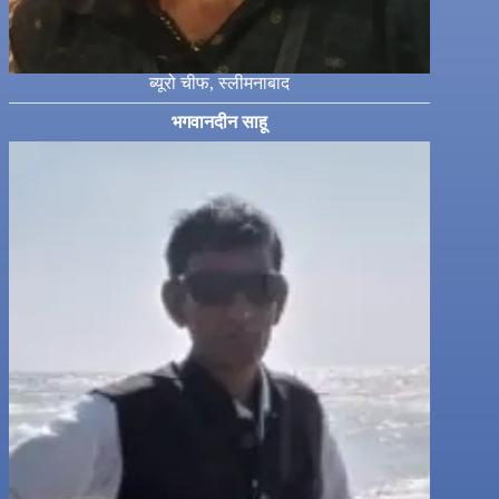
ब्यूरो चीफ, स्लीमनाबाद
भगवानदीन साहू