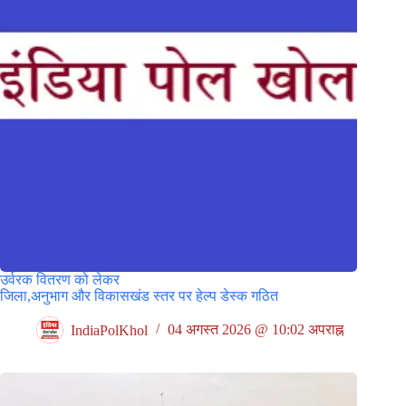
उर्वरक वितरण को लेकर
जिला,अनुभाग और विकासखंड स्तर पर हेल्प डेस्क गठित
IndiaPolKhol
04 अगस्त 2026 @ 10:02 अपराह्न