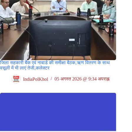
जिला सहकारी बैंक एवं नाबार्ड की समीक्षा बैठक,ऋण वितरण के साथ
वसूली में भी लाएं तेजी,कलेक्टर
IndiaPolKhol
05 अगस्त 2026 @ 9:34 अपराह्न