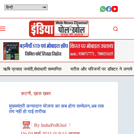
Skip
to
content
धारी सम्मानित
मरीज और परिजनों पर डॉक्टर ने लगाये गालीगलौच और मारपीट क
कटनी
,
ख़ास ख़बर
मुख्यमंत्री कन्यादान योजना का कब होगा सम्मेलन,अब तक
तय नही हो पाई तारीख
By
IndiaPolKhol
On
04 मार्च 2024 @ 9:14 अपराह्न