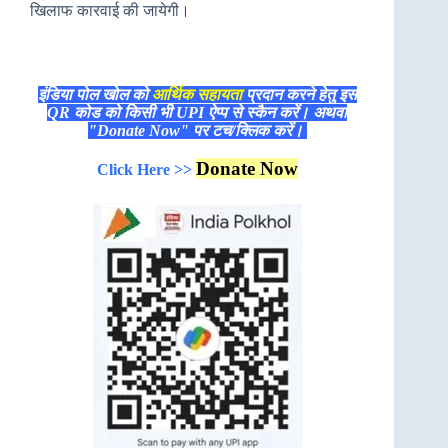
खिलाफ कारवाई की जायेगी।
इंडिया पोल खोल को
आर्थिक सहायता
प्रदान करने हेतु इस
QR कोड को किसी भी UPI ऐप्प से स्कैन करें। अथवा
"Donate Now" पर टच/क्लिक करें।
Donate Now
Click Here >>