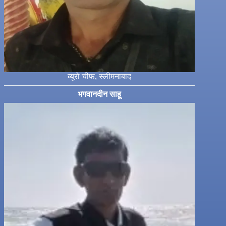
ब्यूरो चीफ, स्लीमनाबाद
भगवानदीन साहू