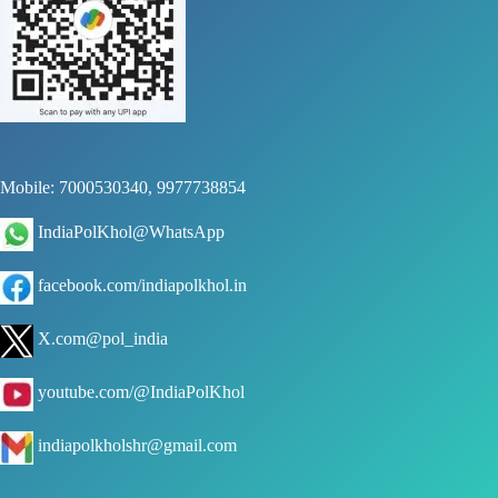
Mobile: 7000530340, 9977738854
IndiaPolKhol@WhatsApp
facebook.com/indiapolkhol.in
X.com@pol_india
youtube.com/@IndiaPolKhol
indiapolkholshr@gmail.com