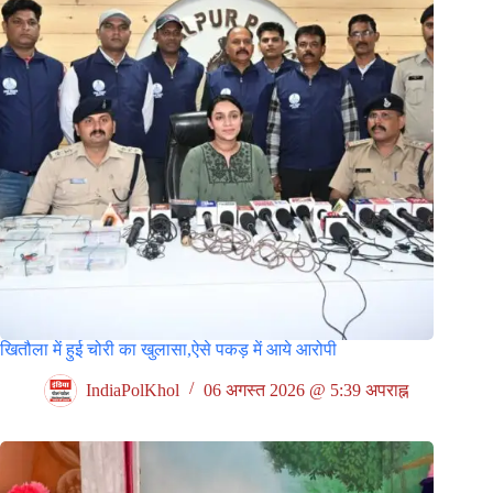
खितौला में हुई चोरी का खुलासा,ऐसे पकड़ में आये आरोपी
IndiaPolKhol
06 अगस्त 2026 @ 5:39 अपराह्न