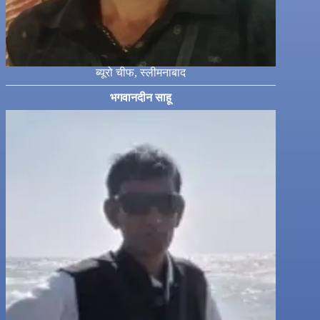
ब्यूरो चीफ, स्लीमनाबाद
भगवानदीन साहू