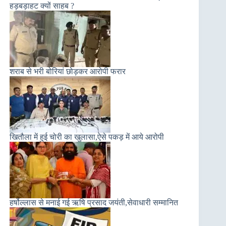
हड़बड़ाहट क्यों साहब ?
शराब से भरी बोरियां छोड़कर आरोपी फरार
खितौला में हुई चोरी का खुलासा,ऐसे पकड़ में आये आरोपी
हर्षोल्लास से मनाई गई ऋषि प्रसाद जयंती,सेवाधारी सम्मानित