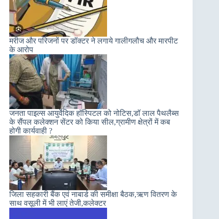
मरीज और परिजनों पर डॉक्टर ने लगाये गालीगलौच और मारपीट
के आरोप
जनता पाइल्स आयुर्वेदिक हॉस्पिटल को नोटिस,डॉ लाल पैथलैब्स
के सैंपल कलेक्शन सेंटर को किया सील,ग्रामीण क्षेत्रों में कब
होगी कार्यवाही ?
जिला सहकारी बैंक एवं नाबार्ड की समीक्षा बैठक,ऋण वितरण के
साथ वसूली में भी लाएं तेजी,कलेक्टर