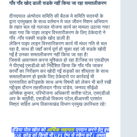
गाँव गाँव खोद डाली सडके नहीं किया जा रहा समतलीकरण
दीनदयाल अंत्योदय समिति की बैठक मे समिति सदस्यों के
द्वारा प्रमुखता के साथ वर्तमान मे जल जीवन मिशन अभियान
के तहत चल रहे नलजल योजना कार्य का मामला उठाया गया!
कहा गया कि पाइप लाइन विस्तारीकरण के लिए ठेकेदारो ने
गाँव -गाँव पक्की सड़के खोद डाली है!
लेकिन पाइप लाइन विस्तारिकरण कार्य भी मंथर गति से चल
रहा है, साथ ही जहाँ कार्य पूर्ण हो चुका वहां जो सडके खोदी
गईं है उनका समतलीकरण नहीं किया जा रहा है!
जिससे आवागमन करना मुश्किल हो रहा है!जिस पर एसडीएम
ने पीएचई एसडीओ को निर्देशित किया कि गाँव गाँव जाकर
कार्यों का निरीक्षण कर खोदी गईं सड़कों का शीघ्रता के साथ
समतलीकरण हो इसके लिए ठेकेदारो पर कार्रवाई भी
प्रस्तावित करें!इसके साथ अन्य विषयों को लेकर भी बातें रखी
गईं!इस दौरान तहसीलदार गौरव पांडेय, जनपद सीईओ
अभिषेक कुमार, परियोजना अधिकारी सतीश पटेल, एसएडीओ
आर के चतुर्वेदी, एसडीओ विकल्प पटेल,बीआरसी प्रशांत
मिश्रा सहित अन्य विकासखंड विभाग प्रमुख उपस्थित रहे!
इंडिया पोल खोल को
आर्थिक सहायता
प्रदान करने हेतु इस
QR कोड को किसी भी UPI ऐप्प से स्कैन करें। अथवा