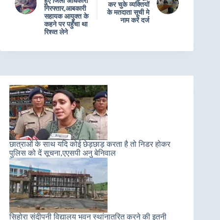
हुए जिला अधिकारी
कर चुके व्यक्तियों
गिरफ्तार,आबकारी
के मतदाता सूची मे
सहायक आयुक्त के
नाम करें दर्ज
कहने पर पहुँचा था
रिश्व्त लेने
छात्राओं के साथ यदि कोई छेड़छाड़ करता है तो निडर होकर
पुलिस को दें सूचना,एएसपी अनु बेनिवाल
सिहोरा संदीपनी विद्यालय भवन स्थांनातरित करने की इतनी