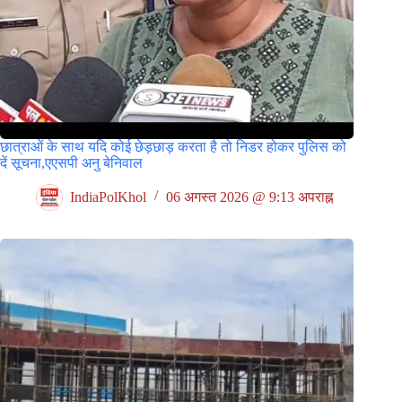
छात्राओं के साथ यदि कोई छेड़छाड़ करता है तो निडर होकर पुलिस को
दें सूचना,एएसपी अनु बेनिवाल
IndiaPolKhol
06 अगस्त 2026 @ 9:13 अपराह्न