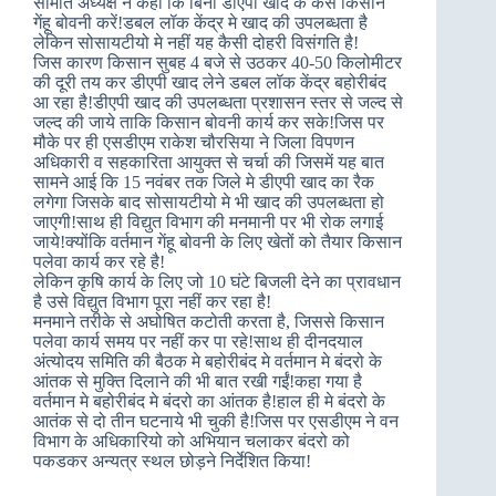
समिति अध्यक्ष ने कहा कि बिना डीएपी खाद के कैसे किसान
गेंहू बोवनी करें!डबल लॉक केंद्र मे खाद की उपलब्धता है
लेकिन सोसायटीयो मे नहीं यह कैसी दोहरी विसंगति है!
जिस कारण किसान सुबह 4 बजे से उठकर 40-50 किलोमीटर
की दूरी तय कर डीएपी खाद लेने डबल लॉक केंद्र बहोरीबंद
आ रहा है!डीएपी खाद की उपलब्धता प्रशासन स्तर से जल्द से
जल्द की जाये ताकि किसान बोवनी कार्य कर सके!जिस पर
मौके पर ही एसडीएम राकेश चौरसिया ने जिला विपणन
अधिकारी व सहकारिता आयुक्त से चर्चा की जिसमें यह बात
सामने आई कि 15 नवंबर तक जिले मे डीएपी खाद का रैक
लगेगा जिसके बाद सोसायटीयो मे भी खाद की उपलब्धता हो
जाएगी!साथ ही विद्युत विभाग की मनमानी पर भी रोक लगाई
जाये!क्योंकि वर्तमान गेंहू बोवनी के लिए खेतों को तैयार किसान
पलेवा कार्य कर रहे है!
लेकिन कृषि कार्य के लिए जो 10 घंटे बिजली देने का प्रावधान
है उसे विद्युत विभाग पूरा नहीं कर रहा है!
मनमाने तरीके से अघोषित कटोती करता है, जिससे किसान
पलेवा कार्य समय पर नहीं कर पा रहे!साथ ही दीनदयाल
अंत्योदय समिति की बैठक मे बहोरीबंद मे वर्तमान मे बंदरो के
आंतक से मुक्ति दिलाने की भी बात रखी गईं!कहा गया है
वर्तमान मे बहोरीबंद मे बंदरो का आंतक है!हाल ही मे बंदरो के
आतंक से दो तीन घटनाये भी चुकी है!जिस पर एसडीएम ने वन
विभाग के अधिकारियो को अभियान चलाकर बंदरो को
पकडकर अन्यत्र स्थल छोड़ने निर्देशित किया!