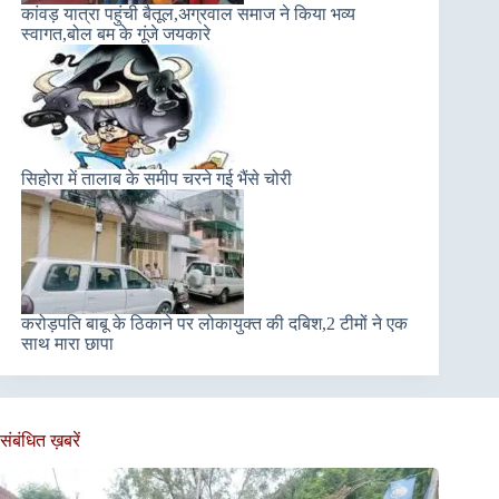
कांवड़ यात्रा पहुंची बैतूल,अग्रवाल समाज ने किया भव्य
स्वागत,बोल बम के गूंजे जयकारे
सिहोरा में तालाब के समीप चरने गई भैंसे चोरी
करोड़पति बाबू के ठिकाने पर लोकायुक्त की दबिश,2 टीमों ने एक
साथ मारा छापा
संबंधित ख़बरें