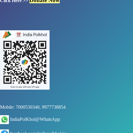
Donate Now
Click Here >>
Mobile: 7000530340, 9977738854
IndiaPolKhol@WhatsApp