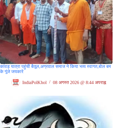
कांवड़ यात्रा पहुंची बैतूल,अग्रवाल समाज ने किया भव्य स्वागत,बोल बम
के गूंजे जयकारे
IndiaPolKhol
08 अगस्त 2026 @ 8:44 अपराह्न