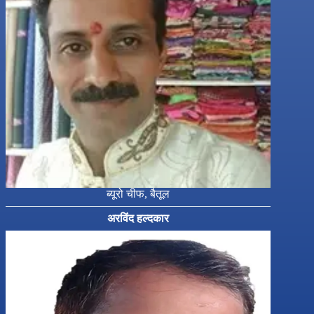
ब्यूरो चीफ, बैतूल
अरविंद हल्दकार