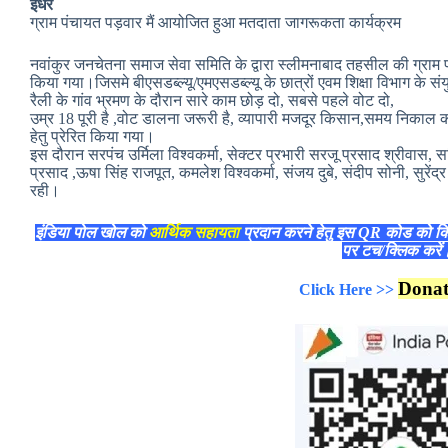
इधर
ग्राम पंचायत पड़वार मैं आयोजित हुआ मतदाता जागरूकता कार्यक्रम
नवांकुर जनचेतना समाज सेवा समिति के द्वारा स्लीमनाबाद तहसील की ग्राम
किया गया।जिसमे बीएसडब्ल्यू/एमएसडब्ल्यू के छात्रों एवम शिक्षा विभाग के 
रैली के गांव भ्रमण के दौरान सारे काम छोड़ दो, सबसे पहले वोट दो,
उम्र 18 पूरी है ,वोट डालना जरूरी है, व्यापारी मजदूर किसान,समय निकाल
हेतु प्रेरित किया गया।
इस दौरान सरपंच उर्मिला विश्वकर्मा, सेक्टर प्रभारी सरजू प्रसाद श्रीवा
प्रसाद ,ऊषा सिंह राजपूत, कमलेश विश्वकर्मा, संजय दुबे, संदीप सोनी, सुरेंद
रही।
इंडिया पोल खोल को
आर्थिक सहायता
प्रदान करने हेतु इस QR कोड को क
पर टच/क्लिक करे
Dona
Click Here >>