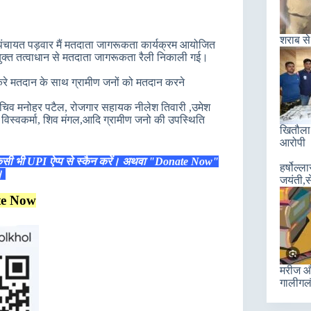
शराब से
 पंचायत पड़वार मैं मतदाता जागरूकता कार्यक्रम आयोजित
संयुक्त तत्वाधान से मतदाता जागरूकता रैली निकाली गई।
 करे मतदान के साथ ग्रामीण जनों को मतदान करने
स, सचिव मनोहर पटैल, रोजगार सहायक नीलेश तिवारी ,उमेश
्र विस्वकर्मा, शिव मंगल,आदि ग्रामीण जनो की उपस्थिति
खितौला 
आरोपी
िसी भी UPI ऐप्प से स्कैन करें। अथवा "Donate Now"
हर्षोल्
ं।
जयंती,स
te Now
मरीज और
गालीगल