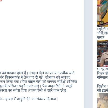
मझौली म
चोरी,गो
फरार
छात्राओ
्रैल को मतदान होना है।मतदान दिन का समय नजदीक आते
निडर हो
रीबंद विकासखंड मै तेज कर दी गई।सोमवार को जनपद
बेनिवाल
का आयोजन किया गया।पिंक वाहन रैली को जनपद सीईओ अभिषेक
 गुलाबी परिधान पहने नजर आई।पिंक वाहन रैली ने समूचे
सिहोरा 
रूकता का संदेश दिया।वाहन रैली से सारे काम छोड़
की इतन
।
 के महायज्ञ मैं आहुति देने का संकल्प दिलाया।