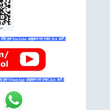
े लिए इस YouTube आइकन पर टच/Click करें।
िए इस WhatsApp आइकन पर टच/Click करें।