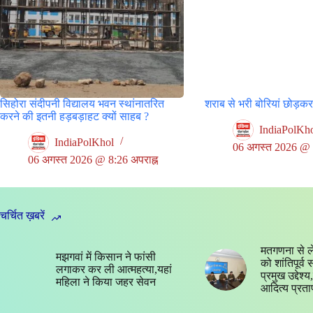
सिहोरा संदीपनी विद्यालय भवन स्थांनातरित
शराब से भरी बोरियां छोड़क
करने की इतनी हड़बड़ाहट क्यों साहब ?
IndiaPolKh
IndiaPolKhol
06 अगस्त 2026 @ 5
06 अगस्त 2026 @ 8:26 अपराह्न
चर्चित ख़बरें
मतगणना से ल
मझगवां में किसान ने फांसी
को शांतिपूर्व
लगाकर कर ली आत्महत्या,यहां
प्रमुख उद्देश
महिला ने किया जहर सेवन
आदित्य प्रता