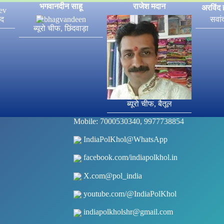
भगवानदीन साहू
राजेश मदान
अरविंद 
ाद
सवां
ब्यूरो चीफ, छिंदवाड़ा
ब्यूरो चीफ, बैतूल
Mobile: 7000530340, 9977738854
IndiaPolKhol@WhatsApp
facebook.com/indiapolkhol.in
X.com@pol_india
youtube.com/@IndiaPolKhol
indiapolkholshr@gmail.com