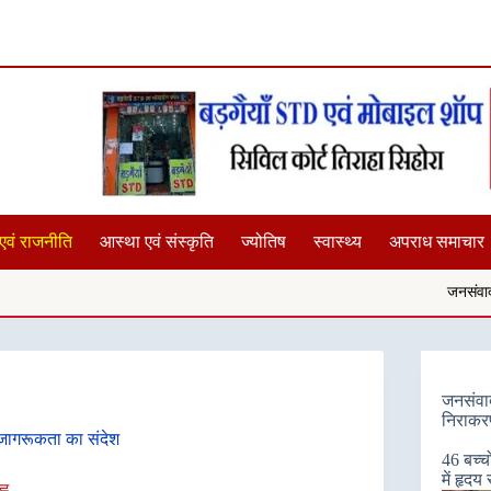
एवं राजनीति
आस्था एवं संस्कृति
ज्योतिष
स्वास्थ्य
अपराध समाचार
जनसंवाद में सुनीं समस्याएं
जनसंवाद 
निराकरण
 जागरूकता का संदेश
46 बच्चो
में हृदय
्न