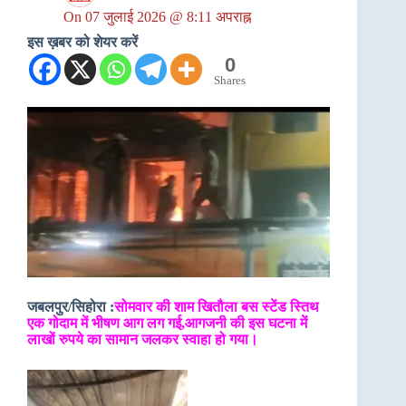
On
07 जुलाई 2026 @ 8:11 अपराह्न
इस ख़बर को शेयर करें
0
Shares
जबलपुर/सिहोरा :
सोमवार की शाम खितौला बस स्टेंड स्तिथ
एक गोदाम में भीषण आग लग गई,आगजनी की इस घटना में
लाखों रुपये का सामान जलकर स्वाहा हो गया।