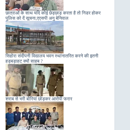
छात्राओं के साथ यदि कोई छेड़छाड़ करता है तो निडर होकर
पुलिस को दें सूचना,एएसपी अनु बेनिवाल
सिहोरा संदीपनी विद्यालय भवन स्थांनातरित करने की इतनी
हड़बड़ाहट क्यों साहब ?
शराब से भरी बोरियां छोड़कर आरोपी फरार