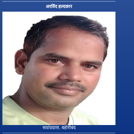
अरविंद हल्दकार
सवांददाता. बहोरीबंद