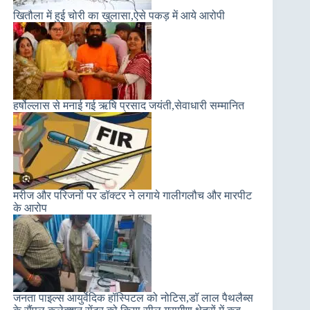
खितौला में हुई चोरी का खुलासा,ऐसे पकड़ में आये आरोपी
हर्षोल्लास से मनाई गई ऋषि प्रसाद जयंती,सेवाधारी सम्मानित
मरीज और परिजनों पर डॉक्टर ने लगाये गालीगलौच और मारपीट
के आरोप
जनता पाइल्स आयुर्वेदिक हॉस्पिटल को नोटिस,डॉ लाल पैथलैब्स