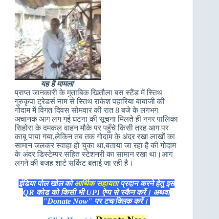
यह है मामला
प्राप्त जानकारी के मुताबिक खितौला बस स्टैंड में स्तिथ
गुरुकृपा ट्रेडर्स नाम से स्तिथ राकेश पहारिया बाबाजी की
गोदाम में विगत दिवस सोमवार की रात 8 बजे के लगभग
अचानक आग लग गई घटना की सूचना मिलते ही नगर पालिका
सिहोरा के दमकल वाहन मौके पर पहुँचे किसी तरह आग पर
काबू पाया गया,लेकिन तब तक गोदाम के अंदर रखा लाखों का
सामान जलकर स्वाहा हो चुका था,बताया जा रहा है की गोदाम
के अंदर डिस्टेम्पर सहित स्टेशनरी का सामान रखा था।आग
लगने की बजह शार्ट सर्किट बताई जा रही है।
इंडिया पोल खोल को
आर्थिक सहायता
प्रदान करने हेतु इस
QR कोड को किसी भी UPI ऐप्प से स्कैन करें। अथवा
"Donate Now" पर टच/क्लिक करें।