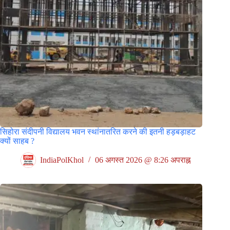
सिहोरा संदीपनी विद्यालय भवन स्थांनातरित करने की इतनी हड़बड़ाहट
क्यों साहब ?
IndiaPolKhol
06 अगस्त 2026 @ 8:26 अपराह्न