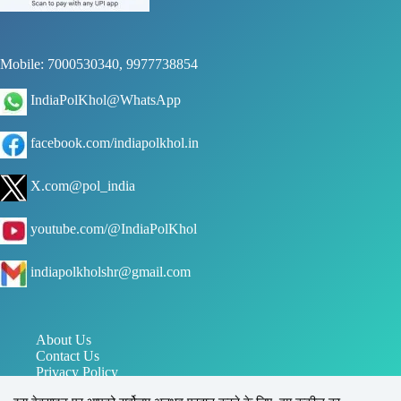
Mobile: 7000530340, 9977738854
IndiaPolKhol@WhatsApp
facebook.com/indiapolkhol.in
X.com@pol_india
youtube.com/@IndiaPolKhol
indiapolkholshr@gmail.com
About Us
Contact Us
Privacy Policy
जन संपर्क विभाग मध्य प्रदेश