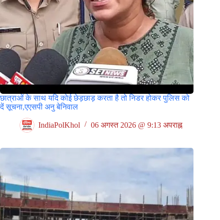
छात्राओं के साथ यदि कोई छेड़छाड़ करता है तो निडर होकर पुलिस को
दें सूचना,एएसपी अनु बेनिवाल
IndiaPolKhol
06 अगस्त 2026 @ 9:13 अपराह्न