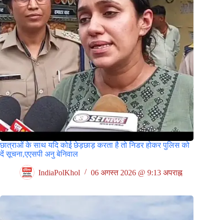
छात्राओं के साथ यदि कोई छेड़छाड़ करता है तो निडर होकर पुलिस को
दें सूचना,एएसपी अनु बेनिवाल
IndiaPolKhol
06 अगस्त 2026 @ 9:13 अपराह्न