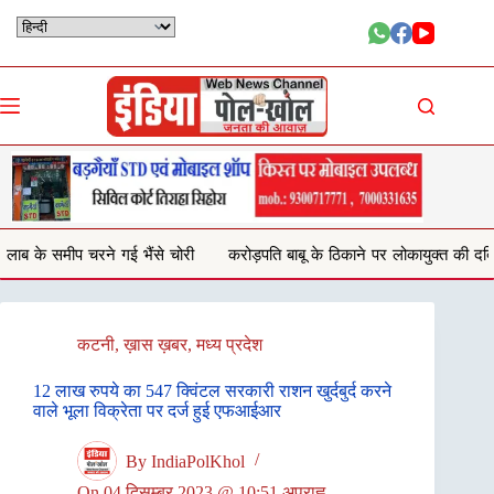
Skip
to
content
े चोरी
करोड़पति बाबू के ठिकाने पर लोकायुक्त की दबिश,2 टीमों ने एक साथ मारा 
कटनी
,
ख़ास ख़बर
,
मध्य प्रदेश
12 लाख रुपये का 547 क्विंटल सरकारी राशन खुर्दबुर्द करने
वाले भूला विक्रेता पर दर्ज हुई एफआईआर
By
IndiaPolKhol
On
04 दिसम्बर 2023 @ 10:51 अपराह्न