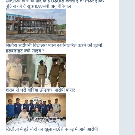
छात्राओं के साथ यदि कोई छेड़छाड़ करता है तो निडर होकर
पुलिस को दें सूचना,एएसपी अनु बेनिवाल
सिहोरा संदीपनी विद्यालय भवन स्थांनातरित करने की इतनी
हड़बड़ाहट क्यों साहब ?
शराब से भरी बोरियां छोड़कर आरोपी फरार
खितौला में हुई चोरी का खुलासा,ऐसे पकड़ में आये आरोपी