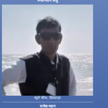
भगवानदीन साहू
ब्यूरो चीफ, छिंदवाड़ा
राजेश मदान