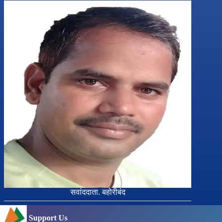
सवांददाता. बहोरीबंद
Support Us