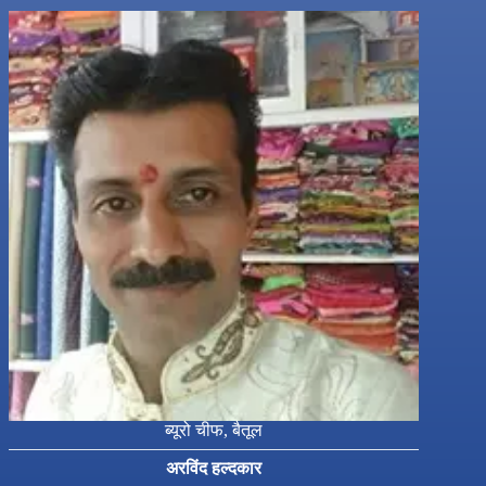
ब्यूरो चीफ, बैतूल
अरविंद हल्दकार