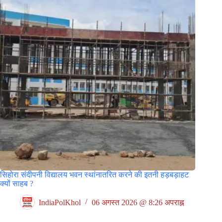
सिहोरा संदीपनी विद्यालय भवन स्थांनातरित करने की इतनी हड़बड़ाहट
क्यों साहब ?
IndiaPolKhol
06 अगस्त 2026 @ 8:26 अपराह्न