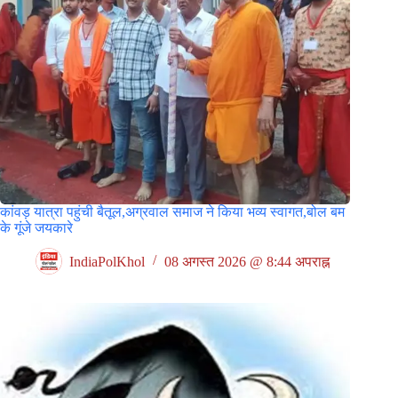
कांवड़ यात्रा पहुंची बैतूल,अग्रवाल समाज ने किया भव्य स्वागत,बोल बम
के गूंजे जयकारे
IndiaPolKhol
08 अगस्त 2026 @ 8:44 अपराह्न