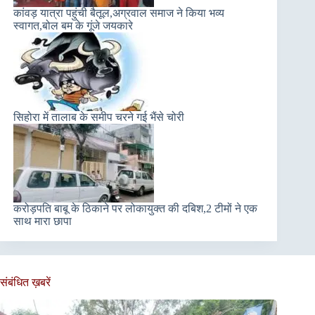
कांवड़ यात्रा पहुंची बैतूल,अग्रवाल समाज ने किया भव्य
स्वागत,बोल बम के गूंजे जयकारे
सिहोरा में तालाब के समीप चरने गई भैंसे चोरी
करोड़पति बाबू के ठिकाने पर लोकायुक्त की दबिश,2 टीमों ने एक
साथ मारा छापा
संबंधित ख़बरें