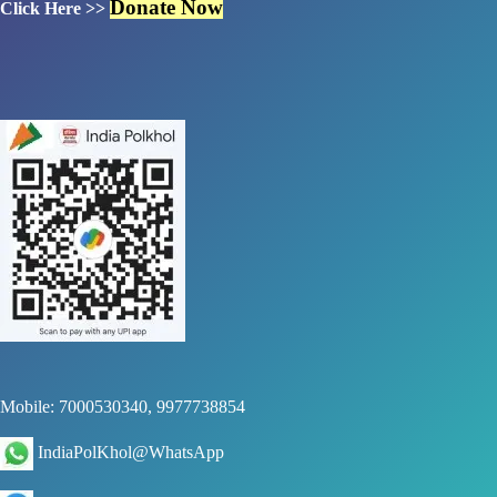
Donate Now
Click Here >>
Mobile: 7000530340, 9977738854
IndiaPolKhol@WhatsApp