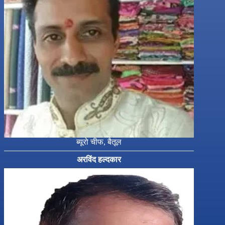
ब्यूरो चीफ, बैतूल
अरविंद हल्दकार