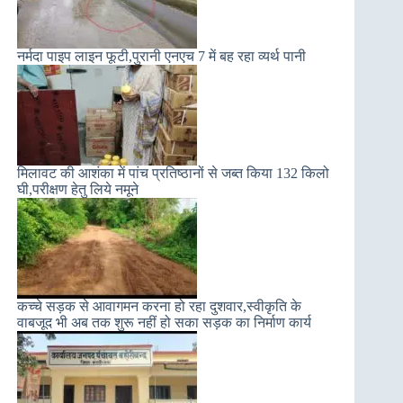
नर्मदा पाइप लाइन फूटी,पुरानी एनएच 7 में बह रहा व्यर्थ पानी
मिलावट की आशंका में पांच प्रतिष्ठानों से जब्त किया 132 किलो
घी,परीक्षण हेतु लिये नमूने
कच्चे सड़क से आवागमन करना हो रहा दुशवार,स्वीकृति के
वाबजूद भी अब तक शुरू नहीं हो सका सड़क का निर्माण कार्य