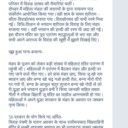
परिसर में विवाह उत्सव की तैयारियां चलीं।
दोपहर मैं महिला मंडल की सदस्यों के द्वारा रामायण पाठ
संकीर्तन आयोजित किया गया।वही शाम के समय श्रीराम –
सीता विवाहोत्सव मनाया गया।विवाहोत्सव की सभी रस्मे निभा
गई। विधि-विधान से भगवान श्रीराम के विवाह के लिए मंडप
सजाया गया। वहीं भगवान की हल्दी की रस्म भी अदा की गई।
इस दौरान मंदिर का पूरा प्रांगण श्रद्धालुओं से भरा रहा और
सभी अपने आराध्य के विवाह की खुशी में झूमते दिखाई दिए।
खूब हुआ गाना-बजाना-
मंडप के पूजन को लेकर बड़ी संख्या में महिलाएं मंदिर प्रांगण में
पहुंची थी। महिलाओं ने प्रांगण में बैठकर मंडप और हल्दी पर
गाए जाने वाले गीत गाए। हरे बांस मंडप छाए, सिया जू खो राम
ब्याहन आए और बन्ना खो चढ़ गओ हल्दी तेल, बन्ना मोरो पीरो
पर गयो री, बन्ना के आजुल चतुर सुजान बन्ना खो गोदी ले लो
री,दूल्हा बने भगवान दुल्हन बनी रे सिया जानकी सहित तमाम
गीतों ने रसिक बिहारी जू मंदिर का माहौल आनन्दमयी हो गया।
महिलाओं ने अपने दुल्हा सरकार के मंडप के अवसर पर जमकर
नृत्य किया।
56 प्रकार के भोग किये गए अर्पित-
विवाह पंचमी के पावन अवसर के साथ स्लीमनाबाद सिंहवाहिनी
मंदिर मे लक्ष्मी नारायण भगवान का भी प्राकट्य उत्सव धूमधाम