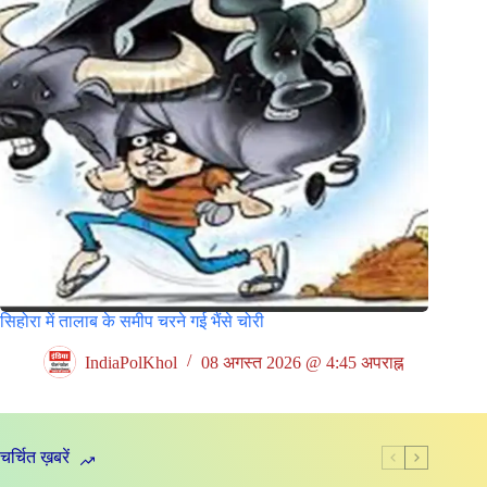
सिहोरा में तालाब के समीप चरने गई भैंसे चोरी
IndiaPolKhol
08 अगस्त 2026 @ 4:45 अपराह्न
चर्चित ख़बरें