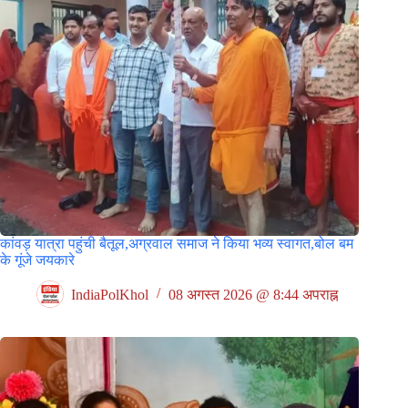
कांवड़ यात्रा पहुंची बैतूल,अग्रवाल समाज ने किया भव्य स्वागत,बोल बम
के गूंजे जयकारे
IndiaPolKhol
08 अगस्त 2026 @ 8:44 अपराह्न