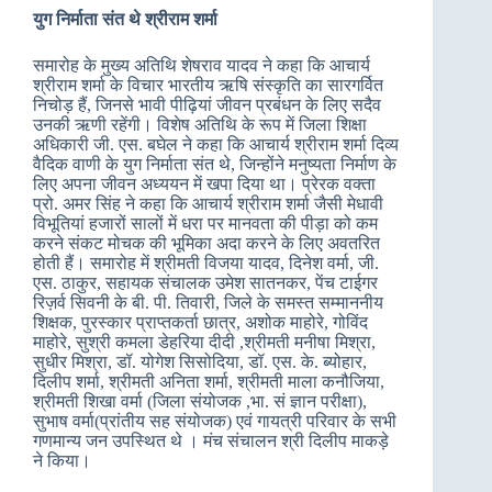
युग निर्माता संत थे श्रीराम शर्मा
समारोह के मुख्य अतिथि शेषराव यादव ने कहा कि आचार्य
श्रीराम शर्मा के विचार भारतीय ऋषि संस्कृति का सारगर्वित
निचोड़ हैं, जिनसे भावी पीढ़ियां जीवन प्रबंधन के लिए सदैव
उनकी ऋणी रहेंगी। विशेष अतिथि के रूप में जिला शिक्षा
अधिकारी जी. एस. बघेल ने कहा कि आचार्य श्रीराम शर्मा दिव्य
वैदिक वाणी के युग निर्माता संत थे, जिन्होंने मनुष्यता निर्माण के
लिए अपना जीवन अध्ययन में खपा दिया था। प्रेरक वक्ता
प्रो. अमर सिंह ने कहा कि आचार्य श्रीराम शर्मा जैसी मेधावी
विभूतियां हजारों सालों में धरा पर मानवता की पीड़ा को कम
करने संकट मोचक की भूमिका अदा करने के लिए अवतरित
होती हैं। समारोह में श्रीमती विजया यादव, दिनेश वर्मा, जी.
एस. ठाकुर, सहायक संचालक उमेश सातनकर, पेंच टाईगर
रिज़र्व सिवनी के बी. पी. तिवारी, जिले के समस्त सम्माननीय
शिक्षक, पुरस्कार प्राप्तकर्ता छात्र, अशोक माहोरे, गोविंद
माहोरे, सुश्री कमला डेहरिया दीदी ,श्रीमती मनीषा मिश्रा,
सुधीर मिश्रा, डॉ. योगेश सिसोदिया, डॉ. एस. के. ब्योहार,
दिलीप शर्मा, श्रीमती अनिता शर्मा, श्रीमती माला कनौजिया,
श्रीमती शिखा वर्मा (जिला संयोजक ,भा. सं ज्ञान परीक्षा),
सुभाष वर्मा(प्रांतीय सह संयोजक) एवं गायत्री परिवार के सभी
गणमान्य जन उपस्थित थे । मंच संचालन श्री दिलीप माकड़े
ने किया।