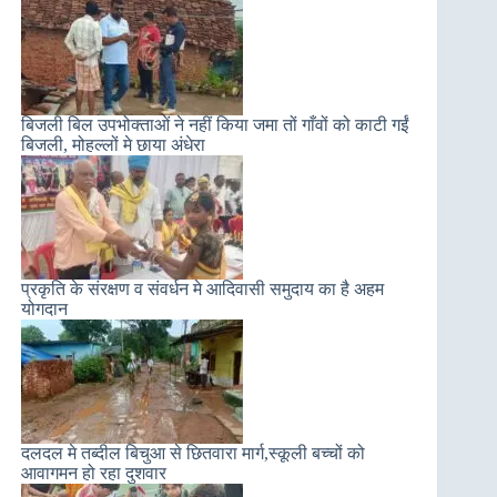
बिजली बिल उपभोक्ताओं ने नहीं किया जमा तों गाँवों को काटी गईं
बिजली, मोहल्लों मे छाया अंधेरा
प्रकृति के संरक्षण व संवर्धन मे आदिवासी समुदाय का है अहम
योगदान
दलदल मे तब्दील बिचुआ से छितवारा मार्ग,स्कूली बच्चों को
आवागमन हो रहा दुशवार