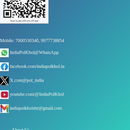
Mobile: 7000530340, 9977738854
IndiaPolKhol@WhatsApp
facebook.com/indiapolkhol.in
X.com@pol_india
youtube.com/@IndiaPolKhol
indiapolkholshr@gmail.com
About Us