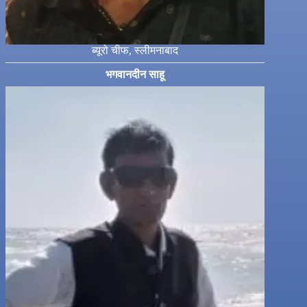
ब्यूरो चीफ, स्लीमनाबाद
भगवानदीन साहू