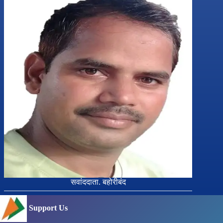
सवांददाता. बहोरीबंद
Support Us