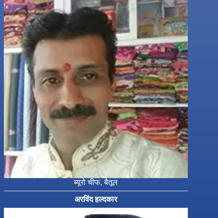
ब्यूरो चीफ, बैतूल
अरविंद हल्दकार