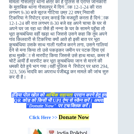
मामला गोसलपुर थाना क्षेत्र का है पुलिस से प्राप्त जानकारी
के मुताबिक थाना गोसलपुर में दिनंाक 12-1-24 की रात
लगभग 9-30 बजे सूरज गोटिया उम्र 22 वषर् निवासी
टिकरिया ने रिपोटर् दजर् कराई कि मजदूरी करता है दिनंाक
12-1-24 की रात लगभग 8-30 बजे वह अपने चाचा के घर से
अपने घर जा रहा था जैसे ही नन्ना के घर के सामने पहुॅचा तो
भूरा कुचबंधिया वहीं खड़ा था जिससे उसने कहा कि तुम अपने
गांव किलवारी से टिकरिया क्यों आते हो इसी बात पर भूरा
कुचबंधिया उसके साथ गाली गलौज करने लगा, उसने गालियां
देने से मना किया तो उसे पकड़कर जमीन पर पटक दिया एवं
हाथ मुक्केंा से मारपीट किया जिससे उसे हाथ माथा, कमर में
चोटें आयीं हैं मारपीट कर भूरा कुचबंधिया जान से मारने की
धमकी देते हुये भाग गया।वहीं पुलिस ने रिपोटर् पर धारा 294,
323, 506 भादवि का अपराध पंजीबद्ध कर मामले की जांच सुरु
कर दी है।
इंडिया पोल खोल को
आर्थिक सहायता
प्रदान करने हेतु इस
QR कोड को किसी भी UPI ऐप्प से स्कैन करें। अथवा
"Donate Now" पर टच/क्लिक करें।
Donate Now
Click Here >>