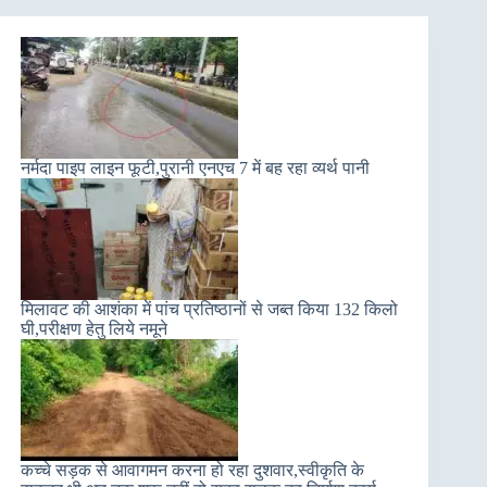
नर्मदा पाइप लाइन फूटी,पुरानी एनएच 7 में बह रहा व्यर्थ पानी
मिलावट की आशंका में पांच प्रतिष्ठानों से जब्त किया 132 किलो
घी,परीक्षण हेतु लिये नमूने
कच्चे सड़क से आवागमन करना हो रहा दुशवार,स्वीकृति के