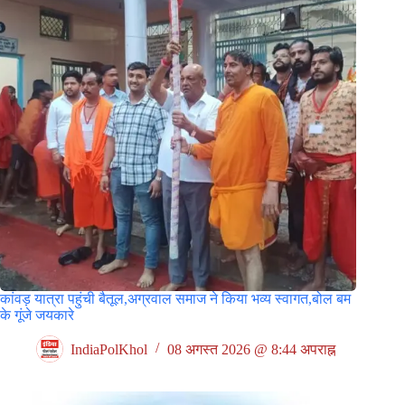
कांवड़ यात्रा पहुंची बैतूल,अग्रवाल समाज ने किया भव्य स्वागत,बोल बम
के गूंजे जयकारे
IndiaPolKhol
08 अगस्त 2026 @ 8:44 अपराह्न