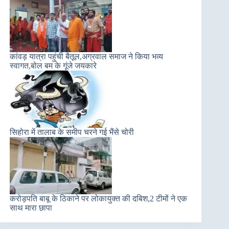
कांवड़ यात्रा पहुंची बैतूल,अग्रवाल समाज ने किया भव्य
स्वागत,बोल बम के गूंजे जयकारे
सिहोरा में तालाब के समीप चरने गई भैंसे चोरी
करोड़पति बाबू के ठिकाने पर लोकायुक्त की दबिश,2 टीमों ने एक
साथ मारा छापा