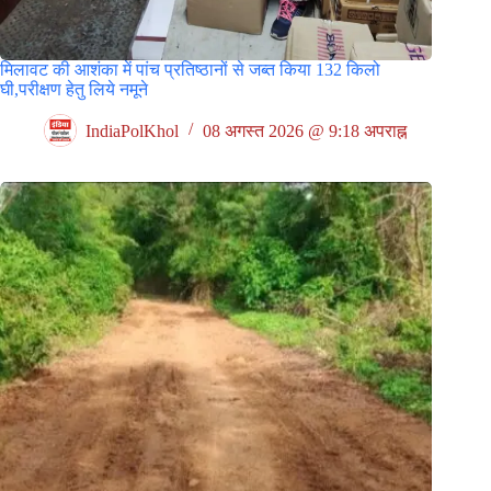
मिलावट की आशंका में पांच प्रतिष्ठानों से जब्त किया 132 किलो
घी,परीक्षण हेतु लिये नमूने
IndiaPolKhol
08 अगस्त 2026 @ 9:18 अपराह्न