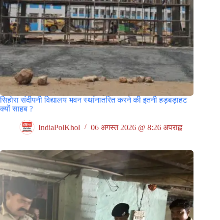
सिहोरा संदीपनी विद्यालय भवन स्थांनातरित करने की इतनी हड़बड़ाहट
क्यों साहब ?
IndiaPolKhol
06 अगस्त 2026 @ 8:26 अपराह्न