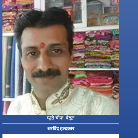
ब्यूरो चीफ, बैतूल
अरविंद हल्दकार