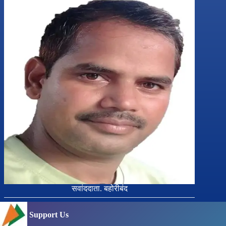
सवांददाता. बहोरीबंद
Support Us