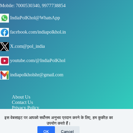
Mobile: 7000530340, 9977738854
IndiaPolKhol@WhatsApp
facebook.com/indiapolkhol.in
X.com@pol_india
youtube.com/@IndiaPolKhol
indiapolkholshr@gmail.com
About Us
Contact Us
Privacy Policy
जन संपर्क विभाग मध्य प्रदेश
इस वेबसाइट पर आपको सर्वोत्तम अनुभव प्रदान करने के लिए, हम कुकीज़ का
पत्र सूचना कार्यालय PIB
उपयोग करते हैं।
इंडिया पोल खोल, सिहोरा, जबलपुर, मध्य प्रदेश, भारत 483225
Reg. No.: UAM - MP24D0031170
OK
Cancel