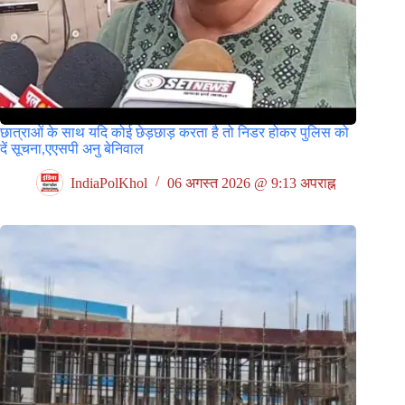
छात्राओं के साथ यदि कोई छेड़छाड़ करता है तो निडर होकर पुलिस को
दें सूचना,एएसपी अनु बेनिवाल
IndiaPolKhol
06 अगस्त 2026 @ 9:13 अपराह्न