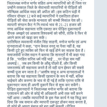
जिलाध्यक्ष मनोज भार्गव सहित अन्य व्यापारियों को दी जिस पर
उन्होंने तत्काल जिले के सेवाभावी व्यापारियों से पीड़ितों की
स्वैच्छिक आर्थिक मदद की अपील की।इस कठिन घड़ी में
रविवार दोपहर 12 बजे कई व्यापारियों ने एकत्रित होकर
पीड़ितों की सेवा करके मानवता की सच्ची मिसाल पेश की।
व्यापारी संगठन कैट ने निःस्वार्थ भाव से 21–21 हजार की
नगद आर्थिक सहायता राशि एकत्र कर पीड़ित दुकानदारों
दीपक अमझरे एवं आकाश विश्वकर्मा को सौंपी, ताकि वे फिर से
अपने काम को खड़ा कर सकें।
प्रतिष्ठित व्यवसायी मंजीत सिंह साहनी, मनोज भार्गव एवं अन्य
दानदाताओं ने कहा, “दान केवल वस्तु या पैसा नहीं है, यह
किसी टूटे हुए व्यक्ति को फिर से खड़े होने का साहस देता है।
समाजसेवी राजेश मदान ने बताया कि शास्त्रों में भी कहा गया
है कि _‘परहित सरिस धर्म नहिं भाई’_ _पर पीड़ा सम नहीं
अधमाई।_ जब हम किसी के आँसू पोंछते हैं, और किसी
जरूरतमंद की सहायता करते है तो वही दान ईश्वर की सबसे
सच्ची पूजा बन जाता है।”आशीष साहू व अन्य दानदाताओं ने
बताया कि यह सहायता किसी एहसान के रूप में नहीं, बल्कि
भाईचारे और करुणा के भाव से दी गई है ताकि प्राप्त राशि से
दुकानदार जल्द ही अपनी दुकानें फिर से शुरू कर सकेंगे।
पीड़ित दुकानदारों ने जिलाध्यक्ष मनोज भार्गव को बताया कि
प्रशासन की ओर से कोई भी अधिकारी अभी तक सर्वे करने
नहीं आया।जबकि व्यापारियों के इस नेक कार्य ने यह सिद्ध कर
दिया कि जब समाज और व्यापारी एकजुट होकर मदद करता है,
तो कोई भी आपदा इंसान को हरा नहीं सकती।पीड़ित