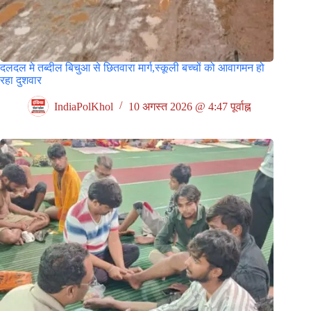
दलदल मे तब्दील बिचुआ से छितवारा मार्ग,स्कूली बच्चों को आवागमन हो
रहा दुशवार
IndiaPolKhol
10 अगस्त 2026 @ 4:47 पूर्वाह्न