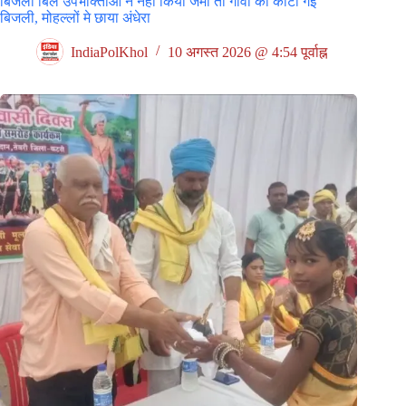
बिजली बिल उपभोक्ताओं ने नहीं किया जमा तों गाँवों को काटी गईं
बिजली, मोहल्लों मे छाया अंधेरा
IndiaPolKhol
10 अगस्त 2026 @ 4:54 पूर्वाह्न