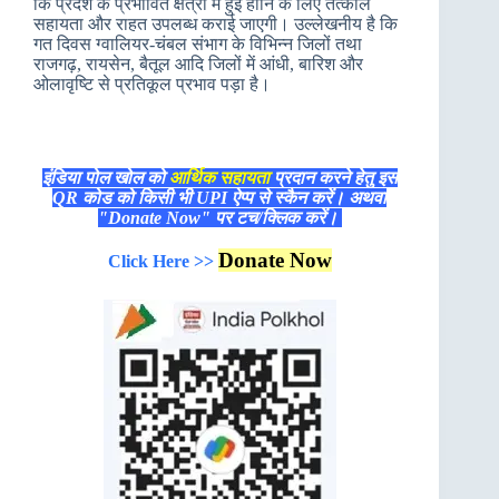
कि प्रदेश के प्रभावित क्षेत्रों में हुई हानि के लिए तत्काल
सहायता और राहत उपलब्ध कराई जाएगी। उल्लेखनीय है कि
गत दिवस ग्वालियर-चंबल संभाग के विभिन्न जिलों तथा
राजगढ़, रायसेन, बैतूल आदि जिलों में आंधी, बारिश और
ओलावृष्टि से प्रतिकूल प्रभाव पड़ा है।
इंडिया पोल खोल को
आर्थिक सहायता
प्रदान करने हेतु इस
QR कोड को किसी भी UPI ऐप्प से स्कैन करें। अथवा
"Donate Now" पर टच/क्लिक करें।
Donate Now
Click Here >>