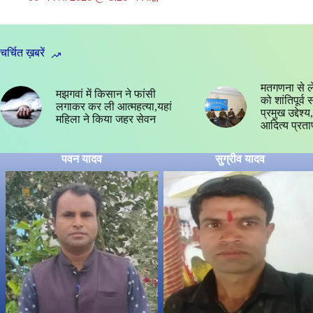
चर्चित ख़बरें
मतगणना से ल
मझगवां में किसान ने फांसी
को शांतिपूर्व
लगाकर कर ली आत्महत्या,यहां
प्रमुख उद्देश
महिला ने किया जहर सेवन
आदित्य प्रता
पवन यादव
सुग्रीव यादव