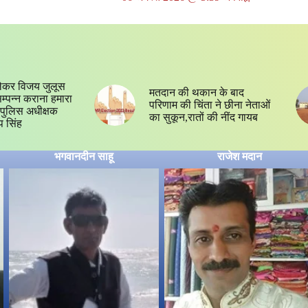
ेकर विजय जुलूस
मतदान की थकान के बाद
 सम्पन्न कराना हमारा
परिणाम की चिंता ने छीना नेताओं
्य,पुलिस अधीक्षक
का सुकून,रातों की नींद गायब
प सिंह
भगवानदीन साहू
राजेश मदान