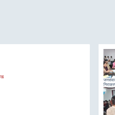
ह्न
जनसंवाद 
निराकरण