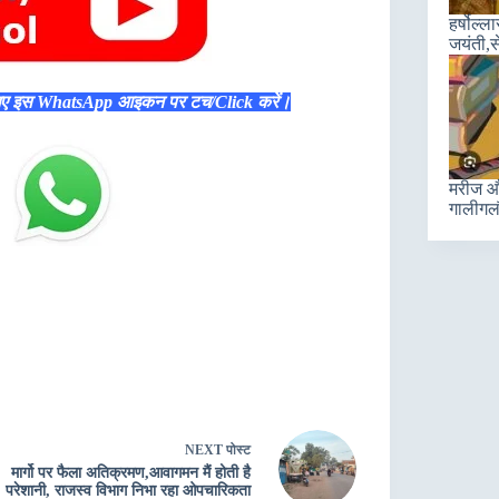
हर्षोल्
जयंती,स
िए इस WhatsApp आइकन पर टच/Click करें।
मरीज और
गालीगल
NEXT
पोस्ट
मार्गो पर फैला अतिक्रमण,आवागमन मैं होती है
परेशानी, राजस्व विभाग निभा रहा ओपचारिकता