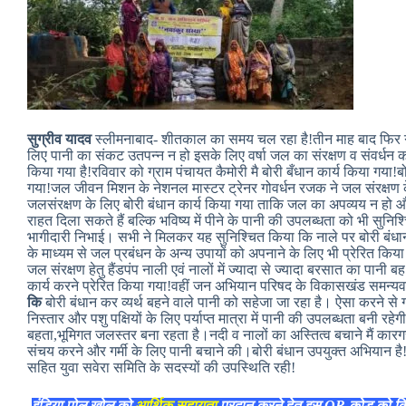
सुग्रीव यादव
स्लीमनाबाद- शीतकाल का समय चल रहा है!तीन माह बाद फिर ग्
लिए पानी का संकट उतपन्न न हो इसके लिए वर्षा जल का संरक्षण व संवर्धन 
किया गया है!रविवार को ग्राम पंचायत कैमोरी मै बोरी बँधान कार्य किया गया!बोर
गया!जल जीवन मिशन के नेशनल मास्टर ट्रेनर गोवर्धन रजक ने जल संरक्षण के
जलसंरक्षण के लिए बोरी बंधान कार्य किया गया ताकि जल का अपव्यय न हो
राहत दिला सकते हैं बल्कि भविष्य में पीने के पानी की उपलब्धता को भी सुनिश्चित
भागीदारी निभाई। सभी ने मिलकर यह सुनिश्चित किया कि नाले पर बोरी बंधान के
के माध्यम से जल प्रबंधन के अन्य उपायों को अपनाने के लिए भी प्रेरित किय
जल संरक्षण हेतु हैंडपंप नाली एवं नालों में ज्यादा से ज्यादा बरसात का पानी
कार्य करने प्रेरित किया गया!वहीं जन अभियान परिषद के विकासखंड समन्यवक
कि
बोरी बंधान कर व्यर्थ बहने वाले पानी को सहेजा जा रहा है। ऐसा करने से गां
निस्तार और पशु पक्षियों के लिए पर्याप्त मात्रा में पानी की उपलब्धता बनी रहेग
बहता,भूमिगत जलस्तर बना रहता है।नदी व नालों का अस्तित्व बचाने मैं कार
संचय करने और गर्मी के लिए पानी बचाने की।बोरी बंधान उपयुक्त अभियान ह
सहित युवा सवेरा समिति के सदस्यों की उपस्थिति रही!
इंडिया पोल खोल को
आर्थिक सहायता
प्रदान करने हेतु इस QR कोड को क