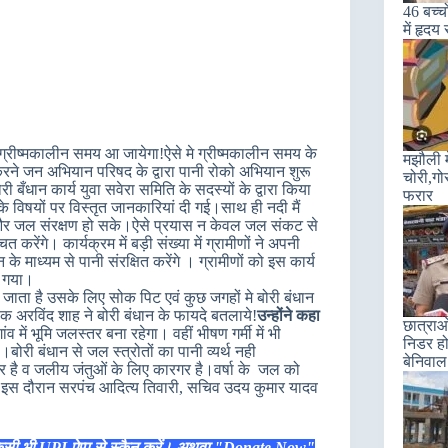
46 बच्चो
में हृदय
रीष्मकालीन समय आ जायेगा!ऐसे मे ग्रीष्मकालीन समय के
मझौली म
करने जन अभियान परिषद के द्वारा पानी रोको अभियान शुरू
चोरी,गो
ी बँधान कार्य युवा सवेरा समिति के सदस्यों के द्वारा किया
फरार
 विषयों पर विस्तृत जानकारियां दी गई।साथ ही नदी मैं
 और जल संरक्षण हो सके।ऐसे प्रयास न केवल जल संकट से
 करेंगे। कार्यक्रम में बड़ी संख्या में ग्रामीणों ने अपनी
 माध्यम से पानी संरक्षित करेंगे । ग्रामीणों को इस कार्य
ा गया।
 बह जाता है उसके लिए सोक पिट एवं कुछ जगहों मे बोरी बंधान
 अरविंद शाह ने बोरी बंधान के फायदे बतलाये!
उन्होंने कहा
छात्राओ
व में भूमि जलस्तर बना रहेगा। वहीं भीषण गर्मी में भी
निडर हो
ी।बोरी बंधान से जल स्त्रोतों का पानी व्यर्थ नही
बेनिवाल
गर है व जलीय जंतुओं के लिए कारगर है।वर्षा के जल को
ै!इस दौरान सरपंच आदित्य तिवारी, सचिव उदय कुमार यादव
िसी भी UPI ऐप्प से स्कैन करें। अथवा "Donate Now"