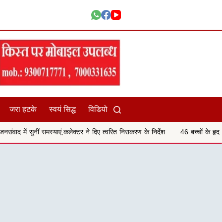
जरा हटके
स्वयं सिद्ध
विडियो
ं,कलेक्टर ने दिए त्वरित निराकरण के निर्देश
46 बच्चों के हृदय जांच शिविर परीक्षण में 2