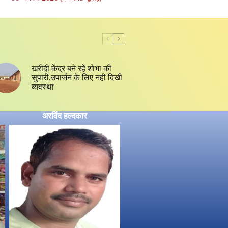
खरीदी केंद्र बने रहे शोभा की
सुपारी,उपार्जन के लिए नही दिखी
व्यवस्था
अरविंद हल्दकार