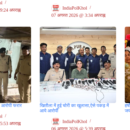
ol
IndiaPolKhol
:24 अपराह्न
07 अगस्त 2026 @ 3:34 अपराह्न
र आरोपी फरार
खितौला में हुई चोरी का खुलासा,ऐसे पकड़ में
हर्
आये आरोपी
जयं
ol
IndiaPolKhol
:53 अपराह्न
06 अगस्त 2026 @ 5:39 अपराह्न