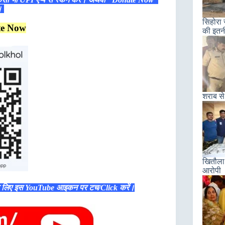
ं।
सिहोरा 
te Now
की इतन
शराब से
खितौला 
आरोपी
े लिए इस YouTube आइकन पर टच/Click करें।