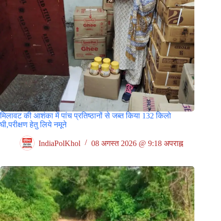
मिलावट की आशंका में पांच प्रतिष्ठानों से जब्त किया 132 किलो
घी,परीक्षण हेतु लिये नमूने
IndiaPolKhol
08 अगस्त 2026 @ 9:18 अपराह्न