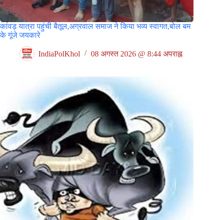
कांवड़ यात्रा पहुंची बैतूल,अग्रवाल समाज ने किया भव्य स्वागत,बोल बम
के गूंजे जयकारे
IndiaPolKhol
08 अगस्त 2026 @ 8:44 अपराह्न