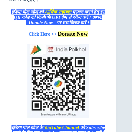
इंडिया पोल खोल को
आर्थिक सहायता
प्रदान करने हेतु इस
QR कोड को किसी भी UPI ऐप्प से स्कैन करें। अथवा
"Donate Now" पर टच/क्लिक करें।
Donate Now
Click Here >>
इंडिया पोल खोल के
YouTube Channel
को Subscribe