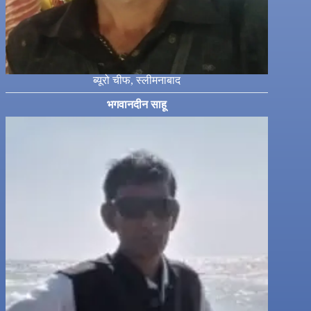
ब्यूरो चीफ, स्लीमनाबाद
भगवानदीन साहू