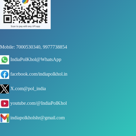
Mobile: 7000530340, 9977738854
IndiaPolKhol@WhatsApp
facebook.com/indiapolkhol.in
X.com@pol_india
youtube.com/@IndiaPolKhol
indiapolkholshr@gmail.com