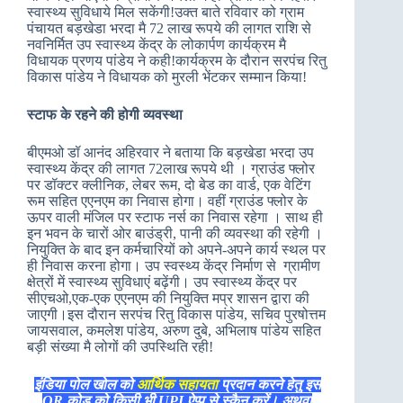
स्वास्थ्य सुविधाये मिल सकेंगी!उक्त बाते रविवार को ग्राम
पंचायत बड़खेडा भरदा मै 72 लाख रूपये की लागत राशि से
नवनिर्मित उप स्वास्थ्य केंद्र के लोकार्पण कार्यक्रम मै
विधायक प्रणय पांडेय ने कही!कार्यक्रम के दौरान सरपंच रितु
विकास पांडेय ने विधायक को मुरली भेंटकर सम्मान किया!
स्टाफ के रहने की होगी व्यवस्था
बीएमओ डॉ आनंद अहिरवार ने बताया कि बड़खेडा भरदा उप
स्वास्थ्य केंद्र की लागत 72लाख रूपये थी । ग्राउंड फ्लोर
पर डॉक्टर क्लीनिक, लेबर रूम, दो बेड का वार्ड, एक वेटिंग
रूम सहित एएनएम का निवास होगा। वहीं ग्राउंड फ्लोर के
ऊपर वाली मंजिल पर स्टाफ नर्स का निवास रहेगा । साथ ही
इन भवन के चारों ओर बाउंड्री, पानी की व्यवस्था की रहेगी ।
नियुक्ति के बाद इन कर्मचारियों को अपने-अपने कार्य स्थल पर
ही निवास करना होगा। उप स्वस्थ्य केंद्र निर्माण से ग्रामीण
क्षेत्रों में स्वास्थ्य सुविधाएं बढ़ेंगी। उप स्वास्थ्य केंद्र पर
सीएचओ,एक-एक एएनएम की नियुक्ति मप्र शासन द्वारा की
जाएगी।इस दौरान सरपंच रितु विकास पांडेय, सचिव पुरषोत्तम
जायसवाल, कमलेश पांडेय, अरुण दुबे, अभिलाष पांडेय सहित
बड़ी संख्या मै लोगों की उपस्थिति रही!
इंडिया पोल खोल को
आर्थिक सहायता
प्रदान करने हेतु इस
QR कोड को किसी भी UPI ऐप्प से स्कैन करें। अथवा