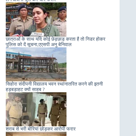
छात्राओं के साथ यदि कोई छेड़छाड़ करता है तो निडर होकर
पुलिस को दें सूचना,एएसपी अनु बेनिवाल
सिहोरा संदीपनी विद्यालय भवन स्थांनातरित करने की इतनी
हड़बड़ाहट क्यों साहब ?
शराब से भरी बोरियां छोड़कर आरोपी फरार