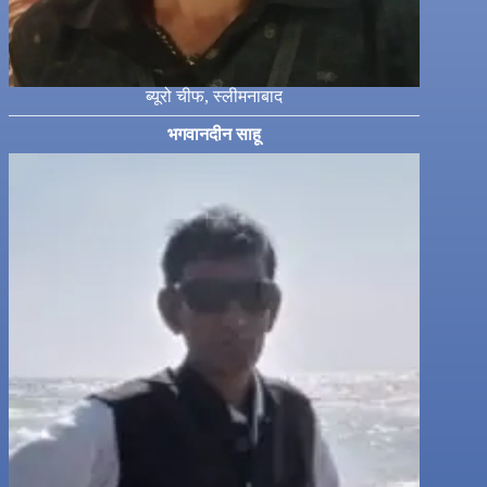
ब्यूरो चीफ, स्लीमनाबाद
भगवानदीन साहू