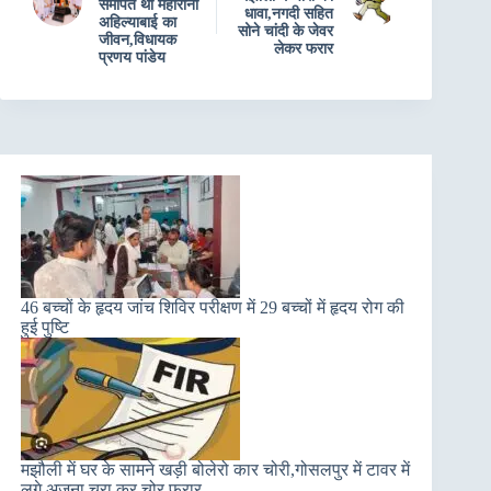
समर्पित था महारानी
धावा,नगदी सहित
अहिल्याबाई का
सोने चांदी के जेवर
जीवन,विधायक
लेकर फरार
प्रणय पांडेय
46 बच्चों के हृदय जांच शिविर परीक्षण में 29 बच्चों में हृदय रोग की
हुई पुष्टि
मझौली में घर के सामने खड़ी बोलेरो कार चोरी,गोसलपुर में टावर में
लगे अजना चुरा कर चोर फरार