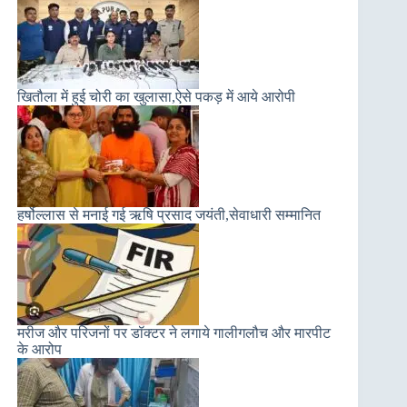
खितौला में हुई चोरी का खुलासा,ऐसे पकड़ में आये आरोपी
हर्षोल्लास से मनाई गई ऋषि प्रसाद जयंती,सेवाधारी सम्मानित
मरीज और परिजनों पर डॉक्टर ने लगाये गालीगलौच और मारपीट
के आरोप