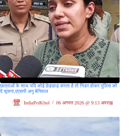
छात्राओं के साथ यदि कोई छेड़छाड़ करता है तो निडर होकर पुलिस को
दें सूचना,एएसपी अनु बेनिवाल
IndiaPolKhol
06 अगस्त 2026 @ 9:13 अपराह्न