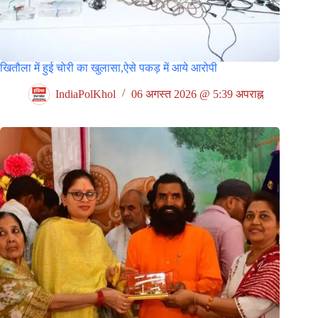
खितौला में हुई चोरी का खुलासा,ऐसे पकड़ में आये आरोपी
IndiaPolKhol
06 अगस्त 2026 @ 5:39 अपराह्न