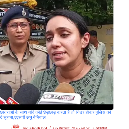
छात्राओं के साथ यदि कोई छेड़छाड़ करता है तो निडर होकर पुलिस को
दें सूचना,एएसपी अनु बेनिवाल
IndiaPolKhol
06 अगस्त 2026 @ 9:13 अपराह्न