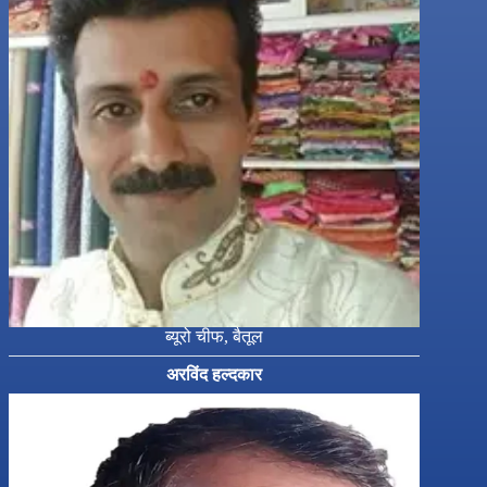
ब्यूरो चीफ, बैतूल
अरविंद हल्दकार