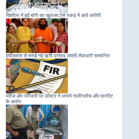
खितौला में हुई चोरी का खुलासा,ऐसे पकड़ में आये आरोपी
हर्षोल्लास से मनाई गई ऋषि प्रसाद जयंती,सेवाधारी सम्मानित
मरीज और परिजनों पर डॉक्टर ने लगाये गालीगलौच और मारपीट
के आरोप