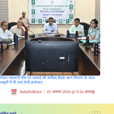
जिला सहकारी बैंक एवं नाबार्ड की समीक्षा बैठक,ऋण वितरण के साथ
वसूली में भी लाएं तेजी,कलेक्टर
IndiaPolKhol
05 अगस्त 2026 @ 9:34 अपराह्न
चर्चित ख़बरें