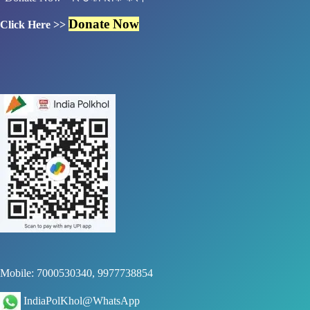
Donate Now
Click Here >>
Mobile: 7000530340, 9977738854
IndiaPolKhol@WhatsApp