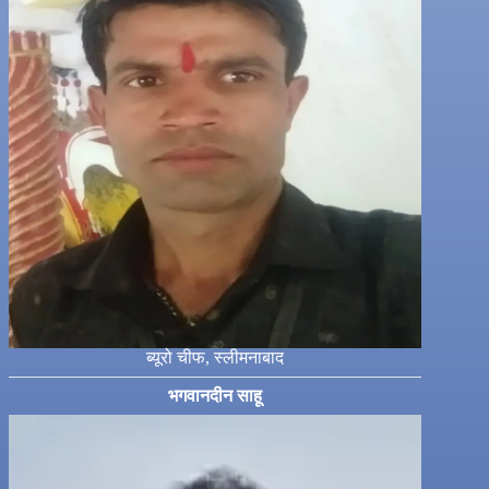
ब्यूरो चीफ, स्लीमनाबाद
भगवानदीन साहू