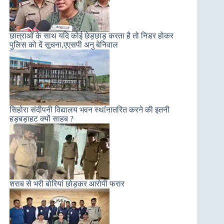
छात्राओं के साथ यदि कोई छेड़छाड़ करता है तो निडर होकर
पुलिस को दें सूचना,एएसपी अनु बेनिवाल
सिहोरा संदीपनी विद्यालय भवन स्थांनातरित करने की इतनी
हड़बड़ाहट क्यों साहब ?
शराब से भरी बोरियां छोड़कर आरोपी फरार