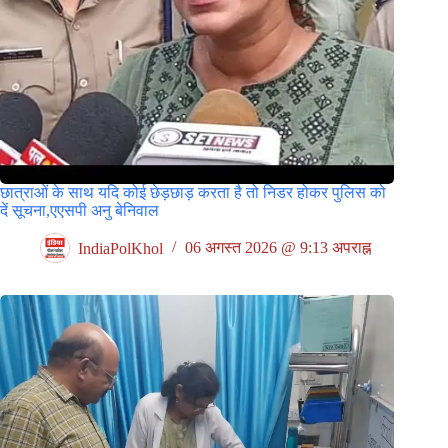
छात्राओं के साथ यदि कोई छेड़छाड़ करता है तो निडर होकर पुलिस को
दें सूचना,एएसपी अनु बेनिवाल
IndiaPolKhol
06 अगस्त 2026 @ 9:13 अपराह्न