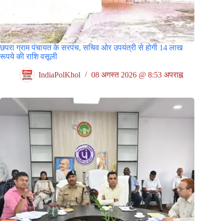
छपरा ग्राम पंचायत के सरपंच, सचिव ओर उपयंत्री से होगी 14 लाख
रूपये की राशि वसूली
IndiaPolKhol
08 अगस्त 2026 @ 8:53 अपराह्न