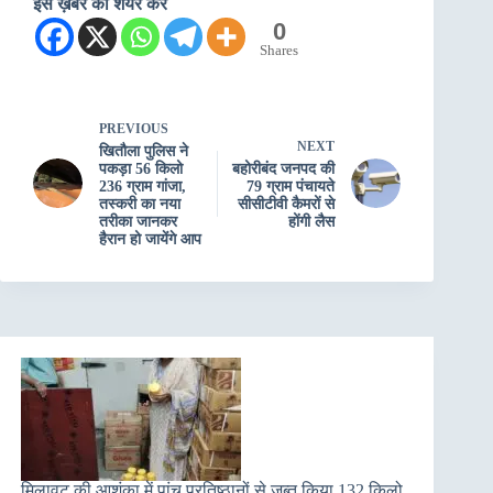
इस ख़बर को शेयर करें
0
Shares
PREVIOUS
NEXT
खितौला पुलिस ने
पकड़ा 56 किलो
बहोरीबंद जनपद की
236 ग्राम गांजा,
79 ग्राम पंचायते
तस्करी का नया
सीसीटीवी कैमरों से
तरीका जानकर
होंगी लैस
हैरान हो जायेंगे आप
मिलावट की आशंका में पांच प्रतिष्ठानों से जब्त किया 132 किलो