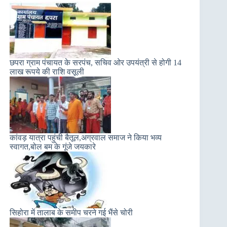
छपरा ग्राम पंचायत के सरपंच, सचिव ओर उपयंत्री से होगी 14
लाख रूपये की राशि वसूली
कांवड़ यात्रा पहुंची बैतूल,अग्रवाल समाज ने किया भव्य
स्वागत,बोल बम के गूंजे जयकारे
सिहोरा में तालाब के समीप चरने गई भैंसे चोरी