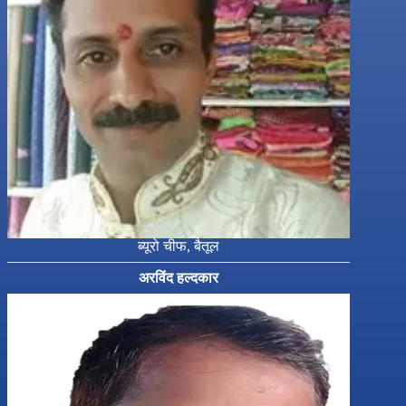
ब्यूरो चीफ, बैतूल
अरविंद हल्दकार