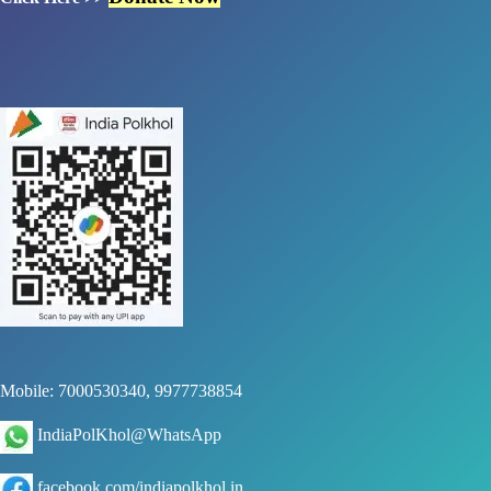
Mobile: 7000530340, 9977738854
IndiaPolKhol@WhatsApp
facebook.com/indiapolkhol.in