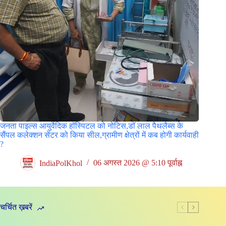
जनता पाइल्स आयुर्वेदिक हॉस्पिटल को नोटिस,डॉ लाल पैथलैब्स के
सैंपल कलेक्शन सेंटर को किया सील,ग्रामीण क्षेत्रों में कब होगी कार्यवाही
?
IndiaPolKhol
06 अगस्त 2026 @ 5:10 पूर्वाह्न
चर्चित ख़बरें