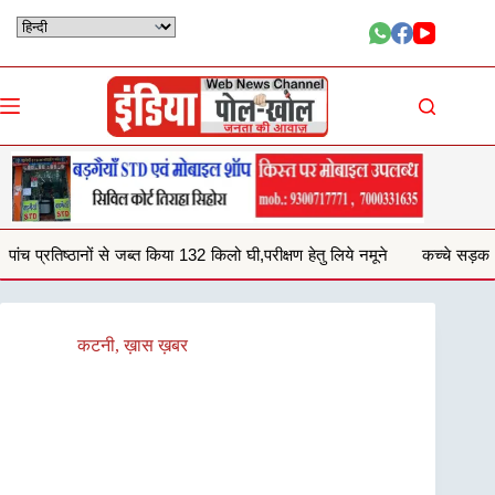
Skip
to
content
या 132 किलो घी,परीक्षण हेतु लिये नमूने
कच्चे सड़क से आवागमन करना हो रहा दुशव
कटनी
,
ख़ास ख़बर