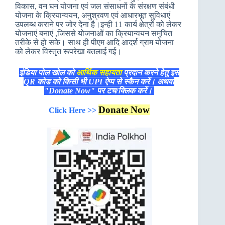
विकास, वन घन योजना एवं जल संसाधनों के संरक्षण संबंधी
योजना के क्रियान्वयन, अनुश्रवण एवं आधारभूत सुविधाएं
उपलब्ध कराने पर जोर देना है।इन्ही 11 कार्य क्षेत्रों को लेकर
योजनाएं बनाएं ,जिससे योजनाओं का क्रियान्वयन समुचित
तरीके से हो सके। साथ ही पीएम आदि आदर्श ग्राम योजना
को लेकर विस्तृत रूपरेखा बतलाई गई।
इंडिया पोल खोल को
आर्थिक सहायता
प्रदान करने हेतु इस
QR कोड को किसी भी UPI ऐप्प से स्कैन करें। अथवा
"Donate Now" पर टच/क्लिक करें।
Donate Now
Click Here >>