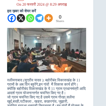
On
20 फरवरी 2024 @ 8:29 अपराह्न
इस ख़बर को शेयर करें
0
Shares
स्लीमनाबाद (सुग्रीव यादव ): बहोरीबंद विकासखंड के 11
ग्रामों के अब दिन बहुरेंगे,इन गांवों मैं विकास कार्य होंगे।
क्योंकि बहोरीबंद विकासखंड के ये 11 ग्राम प्रधानमंत्री आदि
आदर्श ग्राम योजनान्तर्गत चयनित किए गए है।
जो ग्राम चयनित किए गए है उसमे ग्राम गौरहा,सलैया
खुर्द,बरही,पटीकला , खडरा, कछारगांव, जुझारी,
डुगरिया,हरदुआ,धनवाही,किवलरहा है।इन गांवों मैं योजना के