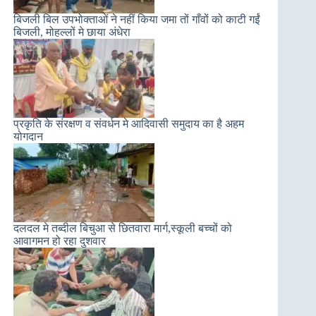
बिजली बिल उपभोक्ताओं ने नहीं किया जमा तों गाँवों को काटी गईं
बिजली, मोहल्लों मे छाया अंधेरा
प्रकृति के संरक्षण व संवर्धन मे आदिवासी समुदाय का है अहम
योगदान
दलदल मे तब्दील बिचुआ से छितवारा मार्ग,स्कूली बच्चों को
आवागमन हो रहा दुशवार