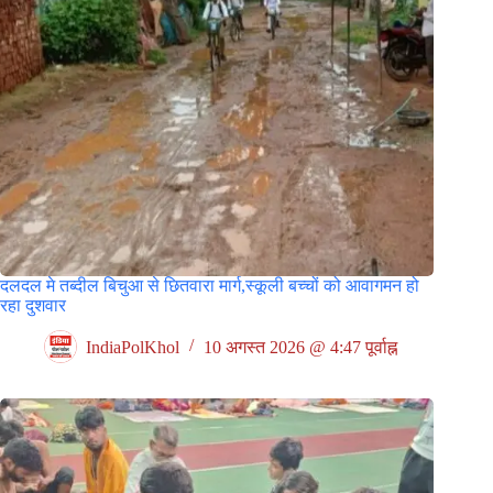
दलदल मे तब्दील बिचुआ से छितवारा मार्ग,स्कूली बच्चों को आवागमन हो
रहा दुशवार
IndiaPolKhol
10 अगस्त 2026 @ 4:47 पूर्वाह्न