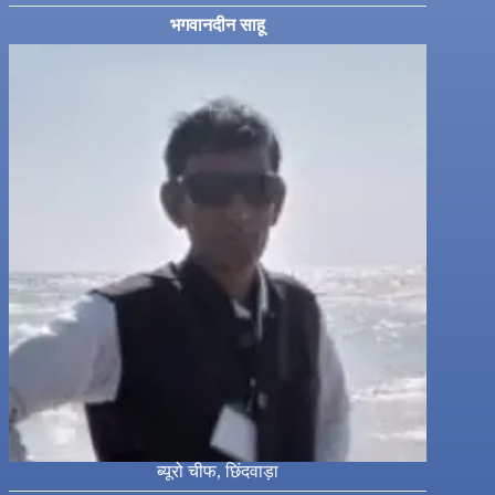
भगवानदीन साहू
ब्यूरो चीफ, छिंदवाड़ा