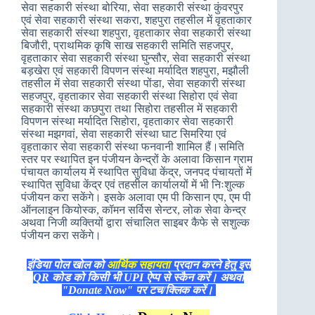
सेवा सहकारी संस्था बोरिया, सेवा सहकारी संस्था कुंवरपुर
एवं सेवा सहकारी संस्था सकरा, शहपुरा तहसील में वृहताकार
सेवा सहकारी संस्था शहपुरा, वृहताकार सेवा सहकारी संस्था
बिजौरी, प्राथमिक कृषि साख सहकारी समिति सहजपुर,
वृहताकार सेवा सहकारी संस्था घुन्सौर, सेवा सहकारी संस्था
बड़खेरा एवं सहकारी विपणन संस्था मर्यादित शहपुरा, मझौली
तहसील में सेवा सहकारी संस्था पोंडा, सेवा सहकारी संस्था
सहजपुर, वृहताकार सेवा सहकारी संस्था सिहोरा एवं सेवा
सहकारी संस्था कछपुरा तथा सिहोरा तहसील में सहकारी
विपणन संस्था मर्यादित सिहोरा, वृहताकार सेवा सहकारी
संस्था मझगवां, सेवा सहकारी संस्था घाट सिमरिया एवं
वृहताकार सेवा सहकारी संस्था फनवानी शामिल हैं।समिति
स्तर पर स्थापित इन पंजीयन केन्द्रों के अलावा किसान ग्राम
पंचायत कार्यालय में स्थापित सुविधा केंद्र, जनपद पंचायतों में
स्थापित सुविधा केंद्र एवं तहसील कार्यालयों में भी निःशुल्क
पंजीयन करा सकेंगे। इसके अलावा एम पी किसान एप, एम पी
ऑनलाइन कियोस्क, कॉमन सर्विस सेन्टर, लोक सेवा केन्द्र
अथवा निजी व्यक्तियों द्वारा संचालित साइबर कैफे से सशुल्क
पंजीयन करा सकेंगे।
इंडिया पोल खोल को
आर्थिक सहायता
प्रदान करने हेतु इस
QR कोड को किसी भी UPI ऐप्प से स्कैन करें। अथवा
"Donate Now" पर टच/क्लिक करें।