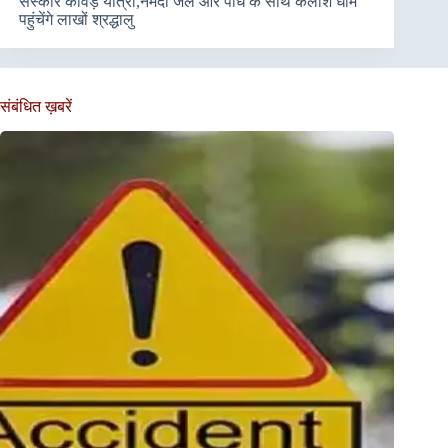
संस्कार कांवड़ यात्रा,नर्मदा जल और पौधे के साथ कैलाश धाम
पहुंचेंगे लाखों श्रद्धालु
संबंधित ख़बरें