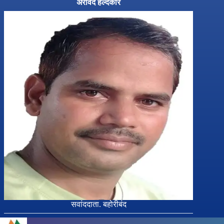
अरविंद हल्दकार
सवांददाता. बहोरीबंद