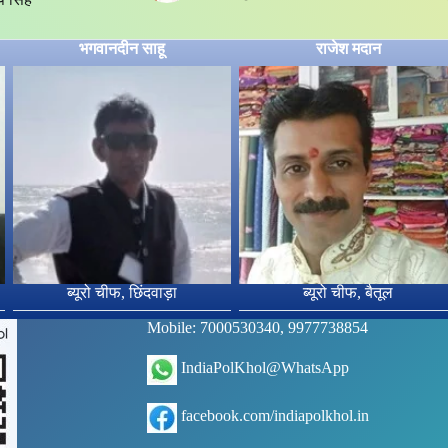
भगवानदीन साहू
राजेश मदान
ब्यूरो चीफ, छिंदवाड़ा
ब्यूरो चीफ, बैतूल
Mobile: 7000530340, 9977738854
IndiaPolKhol@WhatsApp
facebook.com/indiapolkhol.in