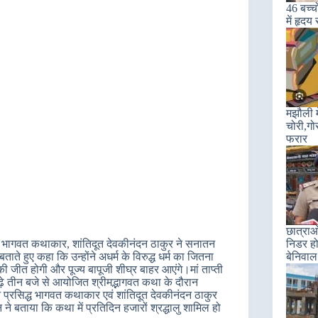
46 बच्चो
में हृदय
मझौली म
चोरी,गो
फरार
छात्राओ
्ध भागवत कथाकार, शांतिदूत देवकीनंदन ठाकुर ने सनातन
निडर हो
ाते हुए कहा कि उन्होंने अधर्म के विरुद्ध धर्म का जितना
बेनिवाल
 जीत होगी और पूज्य बापूजी शीघ्र बाहर आएंगे।मां ताप्ती
ाढ़े तीन बजे से आयोजित श्रीमद्भागवत कथा के दौरान
 ने प्रसिद्ध भागवत कथाकार एवं शांतिदूत देवकीनंदन ठाकुर
े बताया कि कथा में प्रतिदिन हजारों श्रद्धालु शामिल हो