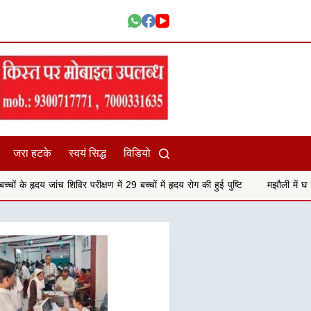
जरा हटके
स्वयं सिद्ध
विडियो
रीक्षण में 29 बच्चों में हृदय रोग की हुई पुष्टि
मझौली में घर के सामने खड़ी बोलेरो क