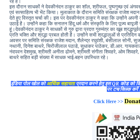
रहे हैं।
इस दौरान साधकों ने देवकीनंदन ठाकुर का शॉल, श्रीफल, पुष्पगुच्छ एवं अंगवस्त
एवं सत्साहित्य भी भेंट किया। मुलाकात के दौरान समिति संरक्षक राजेश मदान न
देते हुए विस्तृत चर्चा की। इस पर देवकीनंदन ठाकुर ने कहा कि उन्होंने अपनी 
उठाई है। उन्होंने कहा कि सनातन हिंदू धर्म और संस्कृति के लिए पूज्य बापूजी 
हूं।देवकीनंदन ठाकुर ने साधकों से गुरु द्वारा प्रदत्त गुरुमंत्र का खूब श्रद्धा
प्रति भक्ति और श्रद्धा प्रबल होती है। उन्होंने सभी श्रद्धालुओं से प्रति
अवसर पर समिति संरक्षक राजेश मदान, शैलेन्द्र रघुवंशी, बंसीलाल सोनी, सु
नथानी, दिनेश बाथरे, चिरोंजीलाल पठाडे, सुधाकर पाठेकर, डी.आर. गायकवाड
नंदपवन देशमुख, श्रीमती अनीता ढोमने, श्रीमती संगीता शिवहरे, ओम शिवहरे, किस
बाथरे सहित बड़ी संख्या में साधक भाई-बहन उपस्थित रहे।
इंडिया पोल खोल को
आर्थिक सहायता
प्रदान करने हेतु इस QR कोड को क
पर टच/क्लिक करे
Dona
Click Here >>