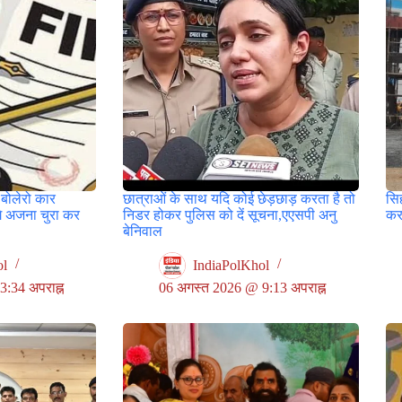
 बोलेरो कार
छात्राओं के साथ यदि कोई छेड़छाड़ करता है तो
सिह
लगे अजना चुरा कर
निडर होकर पुलिस को दें सूचना,एएसपी अनु
कर
बेनिवाल
ol
IndiaPolKhol
:34 अपराह्न
06 अगस्त 2026 @ 9:13 अपराह्न