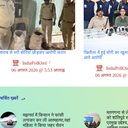
शराब से भरी बोरियां छोड़कर आरोपी फरार
खितौला में हुई चोरी का खुल
आये आरोपी
IndiaPolKhol
IndiaPolKh
06 अगस्त 2026 @ 5:53 अपराह्न
06 अगस्त 2026 @ 5
चर्चित ख़बरें
मतगणना से ल
मझगवां में किसान ने फांसी
को शांतिपूर्व
लगाकर कर ली आत्महत्या,यहां
प्रमुख उद्देश
महिला ने किया जहर सेवन
आदित्य प्रता