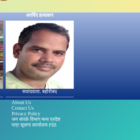
अरविंद हल्दकार
सवांददाता. बहोरीबंद
About Us
Contact Us
Privacy Policy
जन संपर्क विभाग मध्य प्रदेश
पत्र सूचना कार्यालय PIB