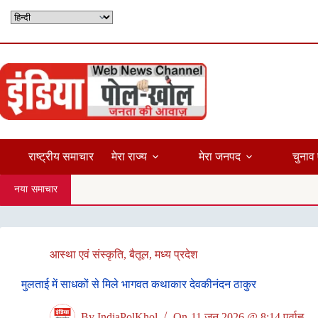
Skip
to
content
राष्ट्रीय समाचार
मेरा राज्य
मेरा जनपद
चुनाव 
नया समाचार
आस्था एवं संस्कृति
,
बैतूल
,
मध्य प्रदेश
मुलताई में साधकों से मिले भागवत कथाकार देवकीनंदन ठाकुर
By
IndiaPolKhol
On
11 जून 2026 @ 8:14 पूर्वाह्न