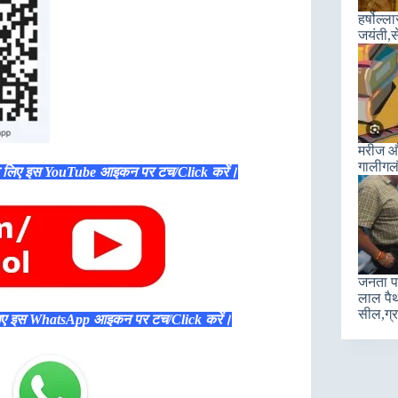
हर्षोल्
जयंती,स
मरीज और
गालीगल
े लिए इस YouTube आइकन पर टच/Click करें।
जनता पा
लाल पैथ
सील,ग्रा
िए इस WhatsApp आइकन पर टच/Click करें।