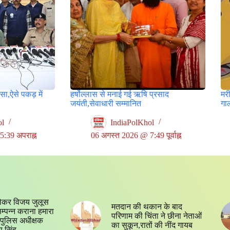
ासा,ऐसे पकड़ में
हर्षोल्लास से मनाई गई ऋषि प्रसाद
मर
जयंती,सेवाधारी सम्मानित
गा
ol
IndiaPolKhol
:39 अपराह्न
06 अगस्त 2026 @ 7:49 पूर्वाह्न
ेकर विजय जुलूस
मतदान की थकान के बाद
 सम्पन्न कराना हमारा
परिणाम की चिंता ने छीना नेताओं
्य,पुलिस अधीक्षक
का सुकून,रातों की नींद गायब
प सिंह