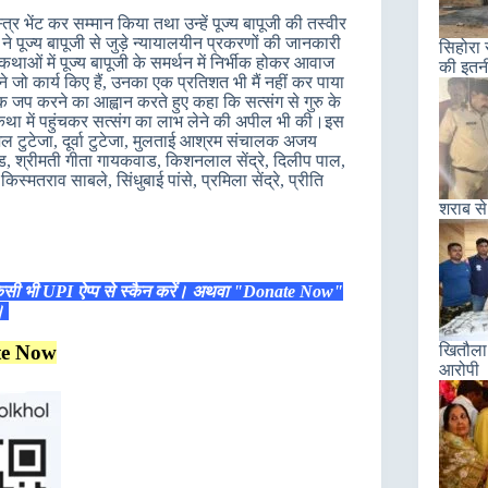
्र भेंट कर सम्मान किया तथा उन्हें पूज्य बापूजी की तस्वीर
े पूज्य बापूजी से जुड़े न्यायालयीन प्रकरणों की जानकारी
सिहोरा 
कथाओं में पूज्य बापूजी के समर्थन में निर्भीक होकर आवाज
की इतन
ने जो कार्य किए हैं, उनका एक प्रतिशत भी मैं नहीं कर पाया
पूर्वक जप करने का आह्वान करते हुए कहा कि सत्संग से गुरु के
दिन कथा में पहुंचकर सत्संग का लाभ लेने की अपील भी की।इस
जल टुटेजा, दूर्वा टुटेजा, मुलताई आश्रम संचालक अजय
, श्रीमती गीता गायकवाड, किशनलाल सेंद्रे, दिलीप पाल,
्मतराव साबले, सिंधुबाई पांसे, प्रमिला सेंद्रे, प्रीति
शराब से
िसी भी UPI ऐप्प से स्कैन करें। अथवा "Donate Now"
ं।
te Now
खितौला 
आरोपी