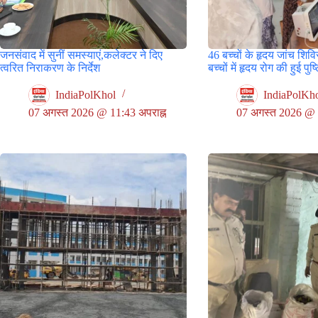
जनसंवाद में सुनीं समस्याएं,कलेक्टर ने दिए
46 बच्चों के हृदय जांच शिविर
त्वरित निराकरण के निर्देश
बच्चों में हृदय रोग की हुई पुष्
IndiaPolKhol
IndiaPolKh
07 अगस्त 2026 @ 11:43 अपराह्न
07 अगस्त 2026 @ 9