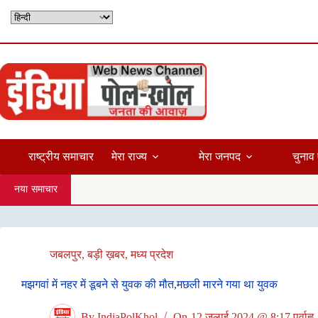
Skip
to
content
राष्ट्रीय समाचार
मेरा राज्य
मेरा जनपद
चुनाव 
नया समाचार
जबलपुर
,
बड़ी ख़बर
,
मध्य प्रदेश
मझगवां में नहर में डूबने से युवक की मौत,मछली मारने गया था युवक
By
IndiaPolKhol
On
12 जुलाई 2024 @ 8:17 पूर्वाह्न