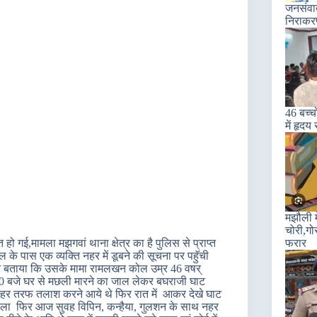
जनसंवाद 
निराकरण
46 बच्चो
में हृदय
मझौली म
चोरी,गो
 गई,मामला मझगवां थाना क्षेत्र का है पुलिस से प्राप्त
फरार
ल के पास एक व्यक्ति नहर में डूबने की सूचना पर पहुॅची
ने बताया कि उसके मामा रामलखन कोल उम्र 46 वषर्
 बजे घर से मछली मारने का जाल लेकर बघराजी घाट
 नहर तरफ तलाश करने आये थे फिर रात में आकर देखे घाट
हीं चला फिर आज सुवह विपिन, कन्हैया, गुलशन के साथ नहर