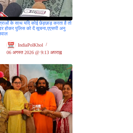
त्राओं के साथ यदि कोई छेड़छाड़ करता है तो
डर होकर पुलिस को दें सूचना,एएसपी अनु
निवाल
IndiaPolKhol
06 अगस्त 2026 @ 9:13 अपराह्न