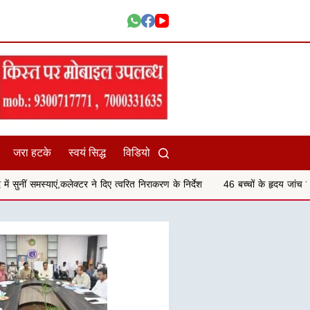
जरा हटके
स्वयं सिद्ध
विडियो
र ने दिए त्वरित निराकरण के निर्देश
46 बच्चों के हृदय जांच शिविर परीक्षण में 29 बच्चों 