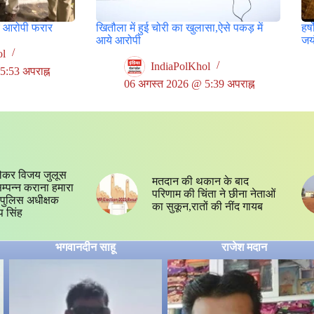
र आरोपी फरार
खितौला में हुई चोरी का खुलासा,ऐसे पकड़ में
हर्
आये आरोपी
जयं
ol
IndiaPolKhol
:53 अपराह्न
06 अगस्त 2026 @ 5:39 अपराह्न
ेकर विजय जुलूस
मतदान की थकान के बाद
 सम्पन्न कराना हमारा
परिणाम की चिंता ने छीना नेताओं
्य,पुलिस अधीक्षक
का सुकून,रातों की नींद गायब
प सिंह
भगवानदीन साहू
राजेश मदान