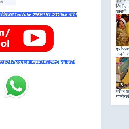
खितौला 
आरोपी
े लिए इस YouTube आइकन पर टच/Click करें।
हर्षोल्
जयंती,स
िए इस WhatsApp आइकन पर टच/Click करें।
मरीज और
गालीगल