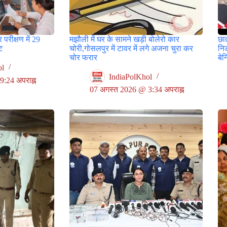
 परीक्षण में 29
मझौली में घर के सामने खड़ी बोलेरो कार
छा
टि
चोरी,गोसलपुर में टावर में लगे अजना चुरा कर
नि
चोर फरार
बे
ol
IndiaPolKhol
:24 अपराह्न
07 अगस्त 2026 @ 3:34 अपराह्न