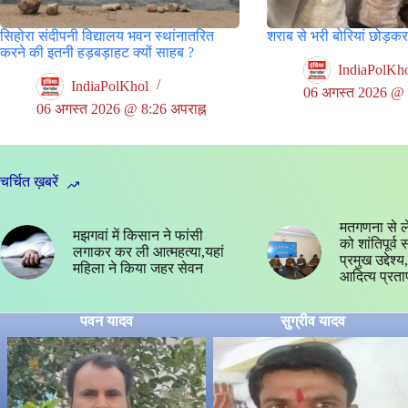
सिहोरा संदीपनी विद्यालय भवन स्थांनातरित
शराब से भरी बोरियां छोड़क
करने की इतनी हड़बड़ाहट क्यों साहब ?
IndiaPolKh
IndiaPolKhol
06 अगस्त 2026 @ 5
06 अगस्त 2026 @ 8:26 अपराह्न
चर्चित ख़बरें
मतगणना से ल
मझगवां में किसान ने फांसी
को शांतिपूर्व
लगाकर कर ली आत्महत्या,यहां
प्रमुख उद्देश
महिला ने किया जहर सेवन
आदित्य प्रता
पवन यादव
सुग्रीव यादव