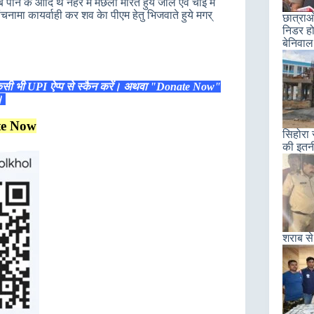
ने के आदि थे नहर में मछली मारते हुये जाल एवं चोई में
ंचनामा कायर्वाही कर शव केा पीएम हेतु भिजवाते हुये मगर्
छात्राओ
निडर हो
बेनिवाल
िसी भी UPI ऐप्प से स्कैन करें। अथवा "Donate Now"
ं।
te Now
सिहोरा 
की इतन
शराब से