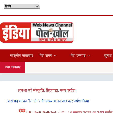
Skip
to
content
राष्ट्रीय समाचार
मेरा राज्य
मेरा जनपद
चुनाव 
नया समाचार
आस्था एवं संस्कृति
,
छिंदवाड़ा
,
मध्य प्रदेश
श्री मद भगवदगीता के 7 वें अध्य्याय का पाठ कर तर्पण किया
By
IndiaPolKhol
On
14 नवम्बर 2025 @ 3:53 पूर्वाह्न