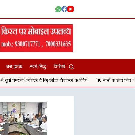
जरा हटके
स्वयं सिद्ध
विडियो
ेक्टर ने दिए त्वरित निराकरण के निर्देश
46 बच्चों के हृदय जांच शिविर परीक्षण में 29 बच