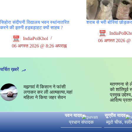
सिहोरा संदीपनी विद्यालय भवन स्थांनातरित
शराब से भरी बोरियां छोड़क
करने की इतनी हड़बड़ाहट क्यों साहब ?
IndiaPolKh
IndiaPolKhol
06 अगस्त 2026 @ 5
06 अगस्त 2026 @ 8:26 अपराह्न
चर्चित ख़बरें
मतगणना से ल
मझगवां में किसान ने फांसी
को शांतिपूर्व
लगाकर कर ली आत्महत्या,यहां
प्रमुख उद्देश
महिला ने किया जहर सेवन
आदित्य प्रता
पवन यादव
सुग्रीव यादव
प्रधान संपादक
ब्यूरो चीफ, स्ल