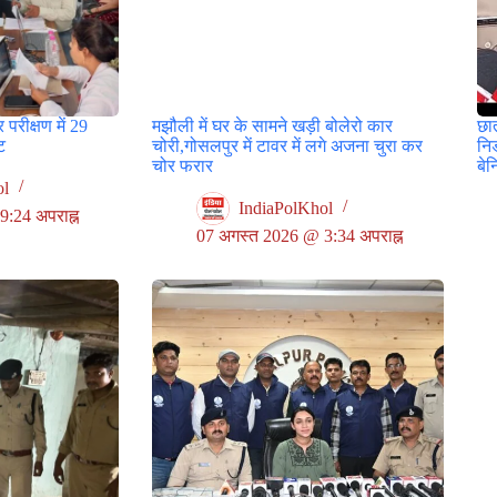
 परीक्षण में 29
मझौली में घर के सामने खड़ी बोलेरो कार
छा
टि
चोरी,गोसलपुर में टावर में लगे अजना चुरा कर
नि
चोर फरार
बे
ol
IndiaPolKhol
:24 अपराह्न
07 अगस्त 2026 @ 3:34 अपराह्न