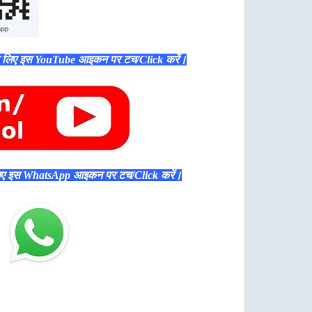
े लिए इस YouTube आइकन पर टच/Click करें।
िए इस WhatsApp आइकन पर टच/Click करें।