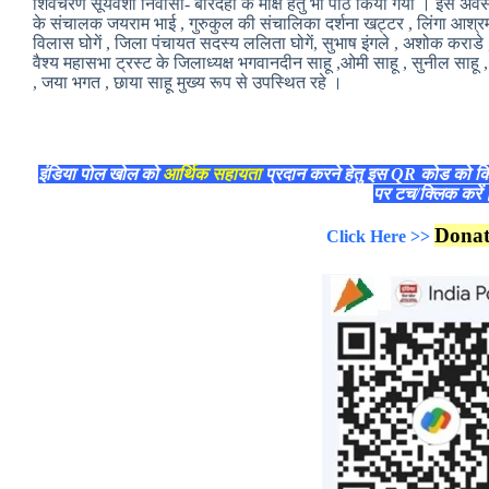
शिवचरण सूर्यवंशी निवासी- बोरदेही के मोक्ष हेतु भी पाठ किया गया । इस 
के संचालक जयराम भाई , गुरुकुल की संचालिका दर्शना खट्टर , लिंगा आश्रम
विलास घोगें , जिला पंचायत सदस्य ललिता घोगें, सुभाष इंगले , अशोक कराडे ,
वैश्य महासभा ट्रस्ट के जिलाध्यक्ष भगवानदीन साहू ,ओमी साहू , सुनील साहू , ग
, जया भगत , छाया साहू मुख्य रूप से उपस्थित रहे ।
इंडिया पोल खोल को
आर्थिक सहायता
प्रदान करने हेतु इस QR कोड को क
पर टच/क्लिक करे
Dona
Click Here >>