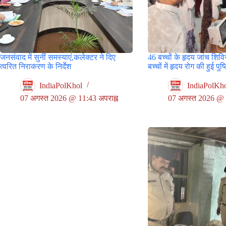
जनसंवाद में सुनीं समस्याएं,कलेक्टर ने दिए
46 बच्चों के हृदय जांच शिविर
त्वरित निराकरण के निर्देश
बच्चों में हृदय रोग की हुई पुष्
IndiaPolKhol
IndiaPolKh
07 अगस्त 2026 @ 11:43 अपराह्न
07 अगस्त 2026 @ 9