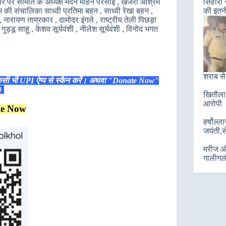
अवसर पर समिति के अध्यक्ष मदन मोहन परसाई , खजरीं आश्रम
सिहोरा 
 की संचालिका साध्वी प्रतिमा बहन , साध्वी रेखा बहन ,
की इतन
 नारायण ताम्रकार , दामोदर इंगले , राष्ट्रीय तेली पिछड़ा
ुड्डू साहू , केशव सूर्यवंशी , नीलेश सूर्यवंशी , विनोद भगत
शराब से
िसी भी UPI ऐप्प से स्कैन करें। अथवा "Donate Now"
ं।
खितौला 
आरोपी
te Now
हर्षोल्
जयंती,स
मरीज और
गालीगल