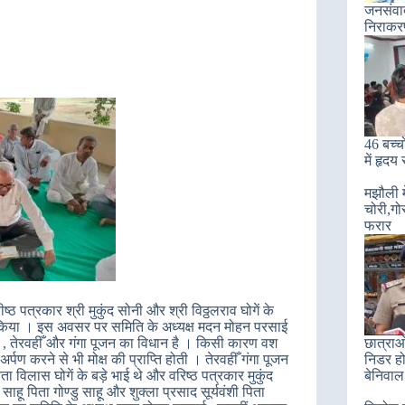
जनसंवाद 
निराकरण
46 बच्चो
में हृदय
मझौली म
चोरी,गो
फरार
्ठ पत्रकार श्री मुकुंद सोनी और श्री विठ्ठलराव घोगें के
्पण किया । इस अवसर पर समिति के अध्यक्ष मदन मोहन परसाई
रा , तेरवहीँ और गंगा पूजन का विधान है । किसी कारण वश
छात्राओ
्पण करने से भी मोक्ष की प्राप्ति होती । तेरवहीँ गंगा पूजन
निडर हो
ेता विलास घोगें के बड़े भाई थे और वरिष्ठ पत्रकार मुकुंद
बेनिवाल
ाहू पिता गोण्डु साहू और शुक्ला प्रसाद सूर्यवंशी पिता