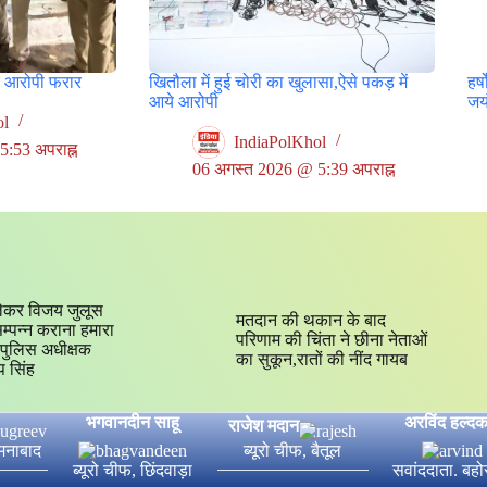
र आरोपी फरार
खितौला में हुई चोरी का खुलासा,ऐसे पकड़ में
हर्
आये आरोपी
जयं
ol
IndiaPolKhol
:53 अपराह्न
06 अगस्त 2026 @ 5:39 अपराह्न
ेकर विजय जुलूस
मतदान की थकान के बाद
 सम्पन्न कराना हमारा
परिणाम की चिंता ने छीना नेताओं
्य,पुलिस अधीक्षक
का सुकून,रातों की नींद गायब
प सिंह
भगवानदीन साहू
अरविंद हल्दक
राजेश मदान
ीमनाबाद
ब्यूरो चीफ, बैतूल
ब्यूरो चीफ, छिंदवाड़ा
सवांददाता. बहो