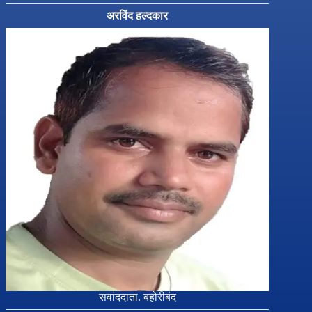
अरविंद हल्दकार
सवांददाता. बहोरीबंद