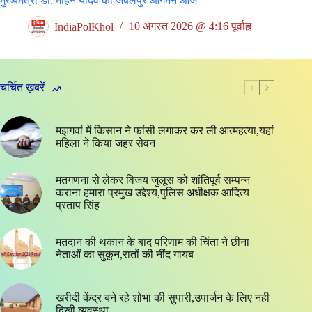
मुख्‍यमंत्री डॉ. मोहन यादव का जबलपुर आगमन आज
IndiaPolKhol
10 अगस्त 2026 @ 4:16 पूर्वाह्न
चर्चित ख़बरें
मझगवां में किसान ने फांसी लगाकर कर ली आत्महत्या,यहां
महिला ने किया जहर सेवन
मतगणना से लेकर विजय जुलूस को शांतिपूर्व सम्पन्न
कराना हमारा प्रमुख उद्देश्य,पुलिस अधीक्षक आदित्य
प्रताप सिंह
मतदान की थकान के बाद परिणाम की चिंता ने छीना
नेताओं का सुकून,रातों की नींद गायब
खरीदी केंद्र बने रहे शोभा की सुपारी,उपार्जन के लिए नही
दिखी व्यवस्था