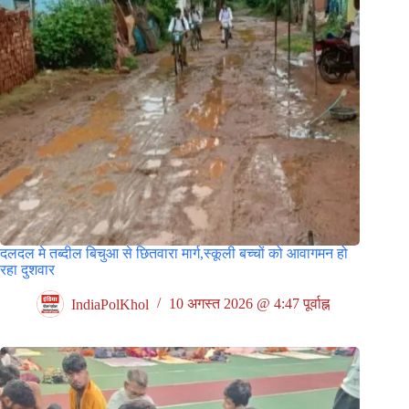
दलदल मे तब्दील बिचुआ से छितवारा मार्ग,स्कूली बच्चों को आवागमन हो
रहा दुशवार
IndiaPolKhol
10 अगस्त 2026 @ 4:47 पूर्वाह्न