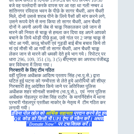
का काम करता है दिनांक 19-9-24 की रात लगभग 10-30
बजे वह पल्लेदारी करके वापस घर आ रहा था गली नम्बर 4
शांतिनगर रविदास भवन के पीछे के सागर चैधरी, आन चैधरी
मिले, दोनों उससे शराब पीने के लिये पैसों की मांग करने लगे,
उसने रूपये देने से मना किया तो सागर चैधरी, आन चैधरी
दोनों ने अपनी अपनी जेब से चाकू निकालकर उसे जान से
मारने की नियत से चाकू से हमला कर दिया वह अपने आपको
बचाने के लिये थोड़ी पीछे हुआ, उसे गांल पर 2 जगह चाकू से
चोट आ गयी, कालू चोधरी एवं गुड्डी बाई बीच बचाव किये तो
मां एवं मौसी भी आ गयीं तो सागर चैधरी, आन चैधरी चाकू
लेकर जान से मारने की धमकी देते हुये भाग गये। रिपोटर् पर
धारा 296, 109, 351 (3), 3 (5) बीएनएस का अपराध पंजीबद्ध
कर विवेचना में लिया गया।
गिरफ्तारी के लिए टीम गठित
वहीं पुलिस अधीक्षक आदित्य प्रताप सिंह (भा.पु.से.) द्वारा
घटित हुई घटना को गम्भीरता से लेते हुये आरोपियों की शीघ्र
गिरफ्तारी हेतु आदेशित किये जाने पर अतिरिक्त पुलिस
अधीक्षक शहर सोनाक्षी सक्सेना (भा.पु.से.), एवं नगर पुलिस
अधीक्षक गोहलपुर राजेश सिंह राठौर के मागर्निदेर्शन में थाना
प्रभारी गोहलपुर प्रतीक्षा माकोर् के नेतृत्व में टीम गठित कर
लगायी गयी।
इंडिया पोल खोल को
आर्थिक सहायता
प्रदान करने हेतु इस
QR कोड को किसी भी UPI ऐप्प से स्कैन करें। अथवा
"Donate Now" पर टच/क्लिक करें।