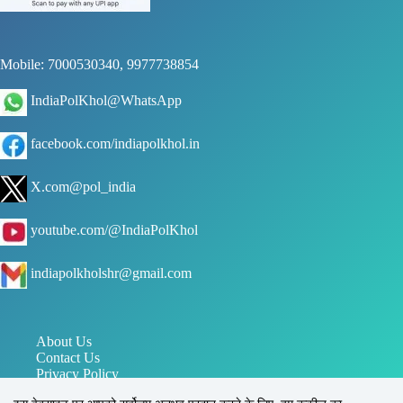
Mobile: 7000530340, 9977738854
IndiaPolKhol@WhatsApp
facebook.com/indiapolkhol.in
X.com@pol_india
youtube.com/@IndiaPolKhol
indiapolkholshr@gmail.com
About Us
Contact Us
Privacy Policy
जन संपर्क विभाग मध्य प्रदेश