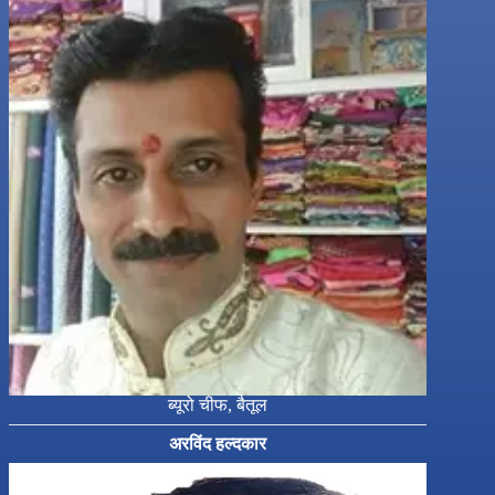
ब्यूरो चीफ, बैतूल
अरविंद हल्दकार