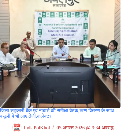
जिला सहकारी बैंक एवं नाबार्ड की समीक्षा बैठक,ऋण वितरण के साथ
वसूली में भी लाएं तेजी,कलेक्टर
IndiaPolKhol
05 अगस्त 2026 @ 9:34 अपराह्न