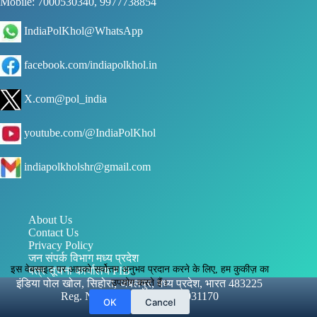
Mobile: 7000530340, 9977738854
IndiaPolKhol@WhatsApp
facebook.com/indiapolkhol.in
X.com@pol_india
youtube.com/@IndiaPolKhol
indiapolkholshr@gmail.com
About Us
Contact Us
Privacy Policy
जन संपर्क विभाग मध्य प्रदेश
इस वेबसाइट पर आपको सर्वोत्तम अनुभव प्रदान करने के लिए, हम कुकीज़ का
पत्र सूचना कार्यालय PIB
उपयोग करते हैं।
इंडिया पोल खोल, सिहोरा, जबलपुर, मध्य प्रदेश, भारत 483225
Reg. No.: UAM - MP24D0031170
OK
Cancel