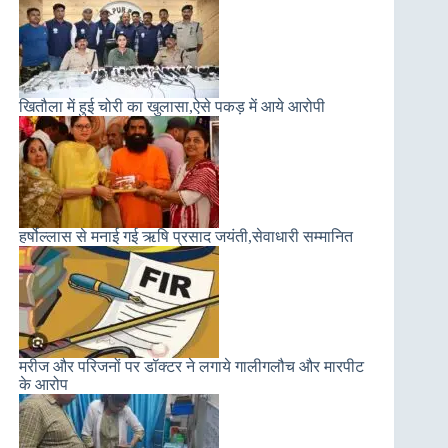
खितौला में हुई चोरी का खुलासा,ऐसे पकड़ में आये आरोपी
हर्षोल्लास से मनाई गई ऋषि प्रसाद जयंती,सेवाधारी सम्मानित
मरीज और परिजनों पर डॉक्टर ने लगाये गालीगलौच और मारपीट
के आरोप