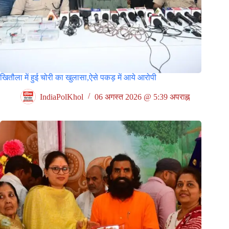
खितौला में हुई चोरी का खुलासा,ऐसे पकड़ में आये आरोपी
IndiaPolKhol
06 अगस्त 2026 @ 5:39 अपराह्न