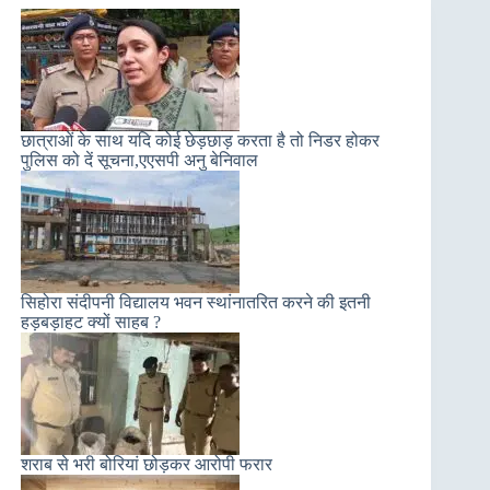
छात्राओं के साथ यदि कोई छेड़छाड़ करता है तो निडर होकर
पुलिस को दें सूचना,एएसपी अनु बेनिवाल
सिहोरा संदीपनी विद्यालय भवन स्थांनातरित करने की इतनी
हड़बड़ाहट क्यों साहब ?
शराब से भरी बोरियां छोड़कर आरोपी फरार