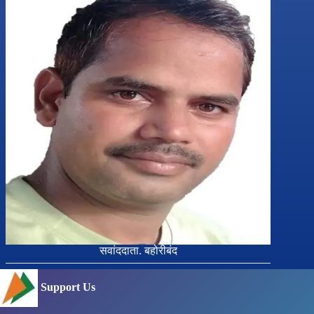
सवांददाता. बहोरीबंद
Support Us